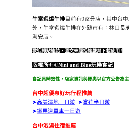
牛室炙燒牛排
目前有9家分店，其中台中
外，牛室炙燒牛排在外縣市有：
林口長
海安店。
歡迎轉貼連結，圖文未經授權嚴禁下載使用
!
版權所有
©Nini and Blue
玩樂食記
食記具時效性，
店家資訊與優惠以官方公告為主
台中超優惠好玩行程推薦
➤
高美濕地一日遊
➤
賞花半日遊
➤
鐵馬道單車一日遊
台中泡湯住宿推薦