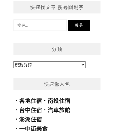
快速找文章 搜尋關鍵字
搜
尋
關
鍵
分類
字:
分
類
快速懶人包
．
各地住宿
．
南投住宿
．
台中住宿
．
汽車旅館
．
澎湖住宿
．
一中街美食