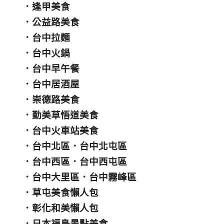
．
逢甲美食
．
公益路美食
．
台中拉麵
．
台中火鍋
．
台中早午餐
．
台中居酒屋
．
崇德路美食
．
勤美草悟道美食
．
台中火車站美食
．
台中北區
．
台中北屯區
．
台中西區
．
台中西屯區
．
台中大里區
．
台中霧峰區
．
草屯美食懶人包
．
彰化和美懶人包
．
日本福島景點美食