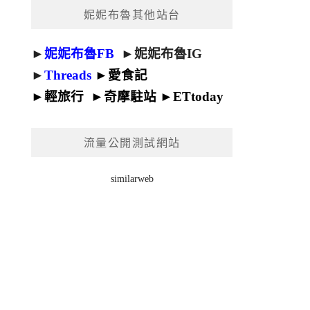
妮妮布魯其他站台
►
妮妮布魯FB
►
妮妮布魯IG
►
Threads
►
愛食記
►
輕旅行
►
奇摩駐站
►
ETtoday
流量公開測試網站
similarweb