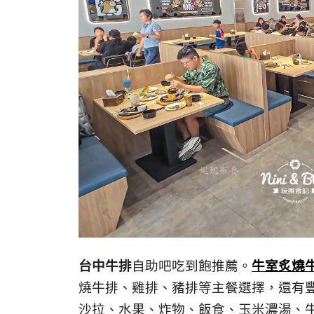
台中牛排
自助吧吃到飽推薦。
牛室炙燒
燒牛排、雞排、豬排等主餐選擇，還有
沙拉、水果、炸物、飯食、玉米濃湯、