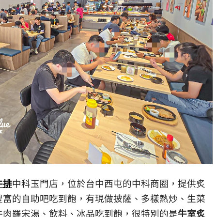
牛排
中科玉門店，位於台中西屯的中科商圈，提供炙
豐富的自助吧吃到飽，有現做披薩、多樣熱炒、生菜
牛肉羅宋湯、飲料、冰品吃到飽，很特別的是
牛室炙