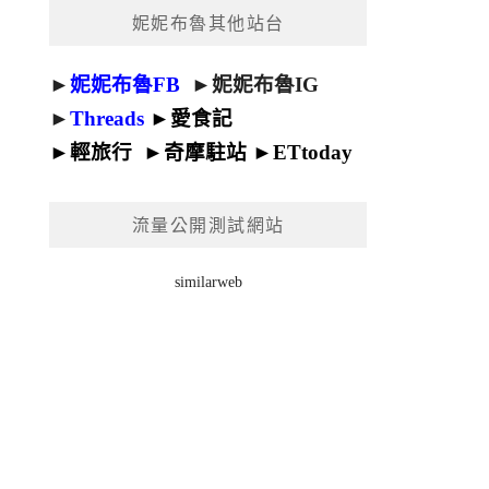
妮妮布魯其他站台
►
妮妮布魯FB
►
妮妮布魯IG
►
Threads
►
愛食記
►
輕旅行
►
奇摩駐站
►
ETtoday
流量公開測試網站
similarweb