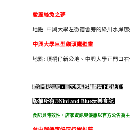
愛麗絲兔之夢
地點: 中興大學左徹宿舍旁的綠川水岸廊
中興大學巨型貓頭鷹壁畫
地點: 頂橋仔新公地、中興大學正門口右
歡迎轉貼連結，圖文未經授權嚴禁下載使用
!
版權所有
©Nini and Blue
玩樂食記
食記具時效性，
店家資訊與優惠以官方公告為主
台中超優惠好玩行程推薦