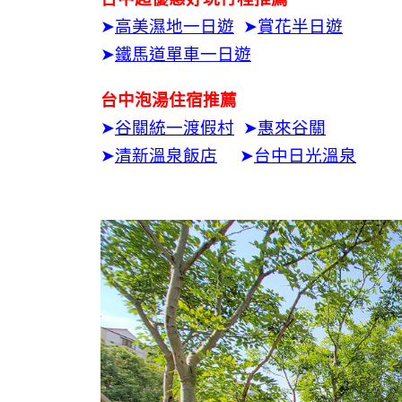
➤
高美濕地一日遊
➤
賞花半日遊
➤
鐵馬道單車一日遊
台中泡湯住宿推薦
➤
谷關統一渡假村
➤
惠來谷關
➤
清新溫泉飯店
➤
台中日光溫泉