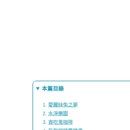
本篇目錄
愛麗絲兔之夢
水淨樂園
貪吃鬼咖啡