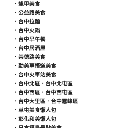
．
逢甲美食
．
公益路美食
．
台中拉麵
．
台中火鍋
．
台中早午餐
．
台中居酒屋
．
崇德路美食
．
勤美草悟道美食
．
台中火車站美食
．
台中北區
．
台中北屯區
．
台中西區
．
台中西屯區
．
台中大里區
．
台中霧峰區
．
草屯美食懶人包
．
彰化和美懶人包
．
日本福島景點美食