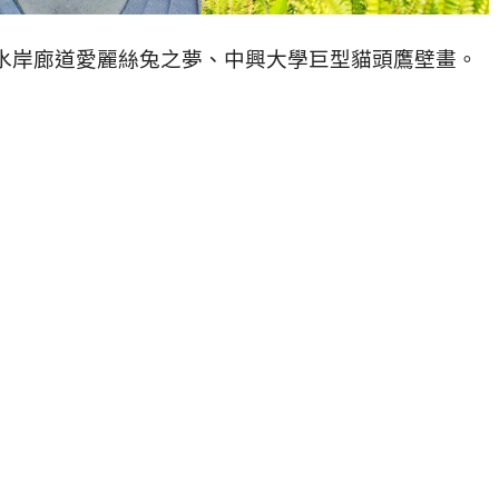
水岸廊道愛麗絲兔之夢、中興大學巨型貓頭鷹壁畫。