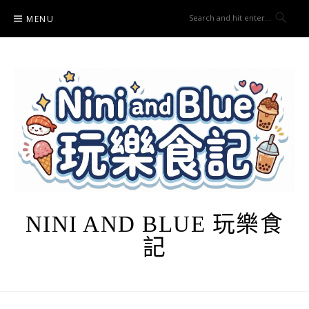
Skip
MENU
to
content
NINI AND BLUE 玩樂食
記