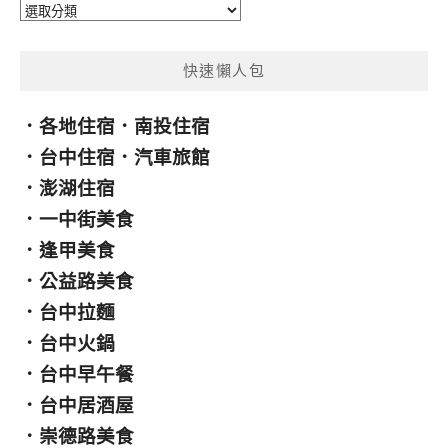
分
類
快速懶人包
．
各地住宿
．
南投住宿
．
台中住宿
．
汽車旅館
．
澎湖住宿
．
一中街美食
．
逢甲美食
．
公益路美食
．
台中拉麵
．
台中火鍋
．
台中早午餐
．
台中居酒屋
．
崇德路美食