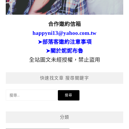
合作邀約信箱
happyni13@yahoo.com.tw
➤部落客邀約注意事項
➤關於妮妮布魯
全站圖文未經授權，禁止盜用
快速找文章 搜尋關鍵字
搜
尋
關
鍵
分類
字: