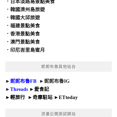
．
日本淡路島景點美食
．
韓國濟州島旅遊
．
韓國大邱旅遊
．
福建景點美食
．
香港景點美食
．
澳門景點美食
．
印尼峇里島蜜月
妮妮布魯其他站台
►
妮妮布魯FB
►
妮妮布魯IG
►
Threads
►
愛食記
►
輕旅行
►
奇摩駐站
►
ETtoday
流量公開測試網站