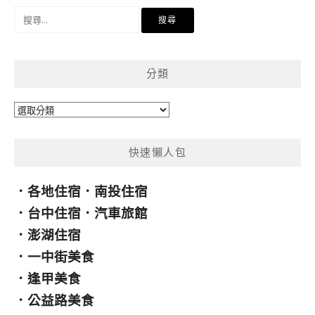
搜
尋
關
鍵
分類
字:
分
類
快速懶人包
．
各地住宿
．
南投住宿
．
台中住宿
．
汽車旅館
．
澎湖住宿
．
一中街美食
．
逢甲美食
．
公益路美食