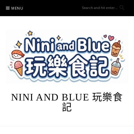
Skip
MENU
to
content
NINI AND BLUE 玩樂食
記