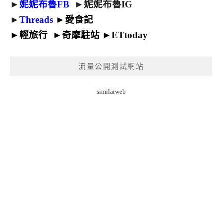
►
妮妮布魯FB
►
妮妮布魯IG
►
Threads
►
愛食記
►
輕旅行
►
奇摩駐站
►
ETtoday
流量公開測試網站
similarweb