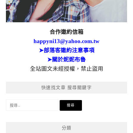
合作邀約信箱
happyni13@yahoo.com.tw
➤部落客邀約注意事項
➤關於妮妮布魯
全站圖文未經授權，禁止盜用
快速找文章 搜尋關鍵字
搜
尋
關
鍵
分類
字: