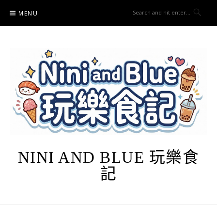
Skip
MENU
to
content
NINI AND BLUE 玩樂食
記