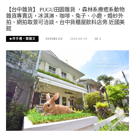
【台中雜貨】 PUGU田園雜貨 ，森林系療癒系動物
雜貨專賣店，冰淇淋、咖啡、兔子、小鹿，婚紗外
拍、網拍取景可洽談。台中貨櫃屋飲料店旁.近國美
館
★伴手禮。開箱文
NINIBLUE
2016-09-19
2