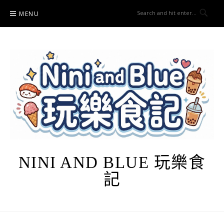
Skip
MENU
to
content
NINI AND BLUE 玩樂食
記