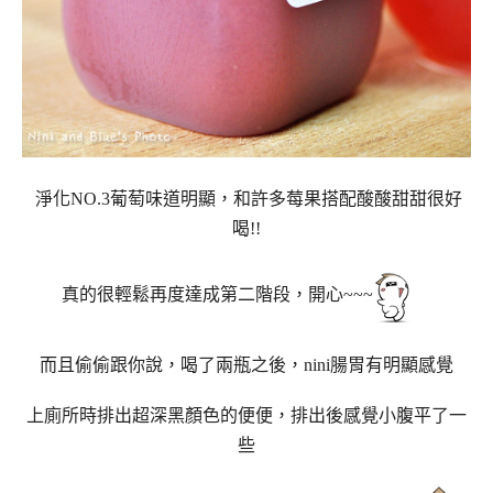
淨化NO.3葡萄味道明顯，和許多莓果搭配酸酸甜甜很好
喝!!
真的很輕鬆再度達成第二階段，開心~~~
而且偷偷跟你說，喝了兩瓶之後，nini腸胃有明顯感覺
上廁所時排出超深黑顏色的便便，排出後感覺小腹平了一
些