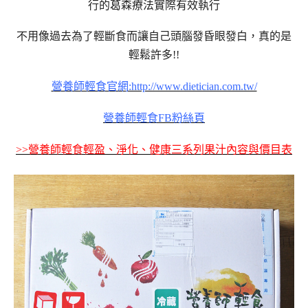
行的葛森療法實際有效執行
不用像過去為了輕斷食而讓自己頭腦發昏眼發白，真的是
輕鬆許多!!
營養師輕食官網:http://www.dietician.com.tw/
營養師輕食FB粉絲頁
>>營養師輕食輕盈、淨化、健康三系列果汁內容與價目表