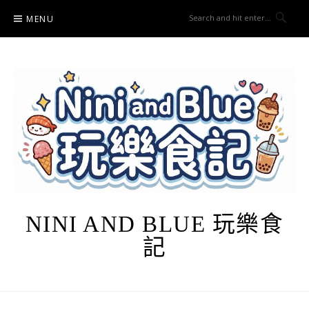
Skip
MENU
to
content
NINI AND BLUE 玩樂食
記