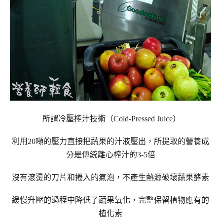
所謂冷壓榨汁技術（
Cold-Pressed Juice
）
利用
20
噸的壓力直接把蔬果的汁液壓出，所提取的營養成
分是傳統離心榨汁的
3-5
倍
沒有滾燙的刀片和捲入的氣泡，不產生熱源破壞蔬果酵素
緩慢升壓的過程中降低了蔬果氧化，完整保留植物應有的
植化素