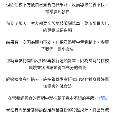
但因住校不方便自己煮食或榨果汁，反而導致營養不良，
常常臉色發白
每到了那天，室友都要辛苦地騎著腳踏車上菜市場買大包
的豆漿或是白粥
結果有一次因為體力不支，在採買過程中暈倒路上，嚇壞
了我們一票小女生
那時室友們開始反對她再執行這類計畫，因為當時的住校
環境並無法讓她得到充分的營養
經過這麼多年過去，許多營養學家研究出幾套對身體好而
無傷害的減食法
在營養師輕食的官網中就推薦了幾本不錯的書籍
>>請點
現在有專業營養師調配足夠營養份的冷壓果汁，將國外流