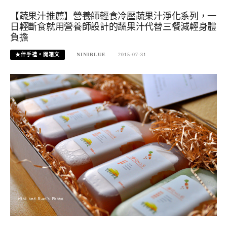
【蔬果汁推薦】營養師輕食冷壓蔬果汁淨化系列，一
日輕斷食就用營養師設計的蔬果汁代替三餐減輕身體
負擔
★伴手禮。開箱文
NINIBLUE
2015-07-31