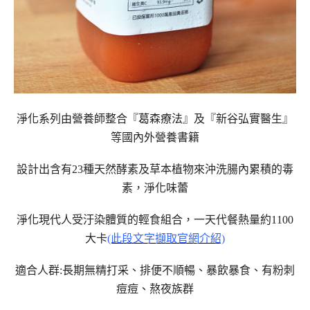
淨化系列由
營養師整合『葛森療法』及『新谷弘實醫生』
等國內外營養書籍
設計出含有
23
種天然酵素及草本植物來沖洗腸內累積的毒
素，淨化味蕾
淨化現代人受汙染體質的輕食組合，一天代餐熱量約
1100
大卡
(此段文字擷取官網介紹)
適合人群:長期無精打采、排便不順暢、暴飲暴食、有粉刺
痘痘、熬夜族群