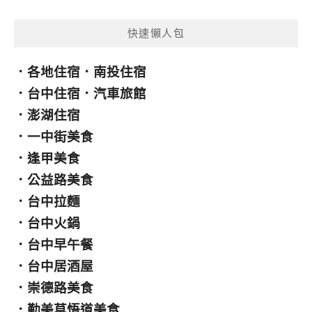
類
快速懶人包
．
各地住宿
．
南投住宿
．
台中住宿
．
汽車旅館
．
澎湖住宿
．
一中街美食
．
逢甲美食
．
公益路美食
．
台中拉麵
．
台中火鍋
．
台中早午餐
．
台中居酒屋
．
崇德路美食
．
勤美草悟道美食