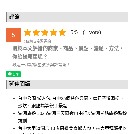
評論
5/5 - (1 vote)
5
1位網友投票評論
關於本文評論的商家、商品、景點、議題、方法，
你給幾顆星呢？
歡迎一起點擊星號參與評論唷！
延伸閱讀
台中公園 懶人包-台中25個特色公園，磨石子溜滑梯、
沙坑、跑酷場等親子景點
澎湖旅遊-2026澎湖三天兩夜自由行&澎湖景點旅遊路線
規劃
台中大甲鎮瀾宮 13家周邊美食懶人包，來大甲拜媽祖吃