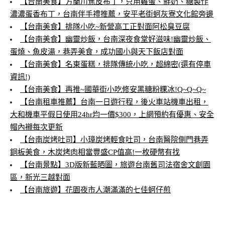
【台南美食】方蘭川焦皮布丁，只用雞蛋、鮮奶、糖製作
濃濃蛋香布丁，台南伴手禮推薦，安平老街蚵灰寮文化館旁邊
【台南美食】排隊小吃~新營高工正對面阿松臭豆腐
【台南美食】幽靈炒飯，台南深夜食堂好滋味!幽靈炒飯、
蛋燒、魚皮湯，巷弄美食，成功國小與天下飯店對面
【台南美食】名東蛋糕，排隊傳統小吃，超綿密(還有停車
資訊!)
【台南美食】再推~國華街小吃修安黑糖粉粿冰!Q~Q~Q~
【台南租車推薦】台南一日遊行程，後火車站機車出租，
大和機車平假日使用24hr均一價$300，上網預約有優惠、安全
帽內襯每次更新
【台南炭烤吐司】小璋炭烤輕食吐司，台南醫院側門巷弄
銅板美食，木炭烤肉相當豐盛CP值高!一枚硬幣有找
【台南景點】3D版新藍晒圖，旅遊台南舊司法宿舍文創園
區，新光三越對面
【台南旅遊】花園夜市人潮滿滿的七佳蚵仔煎