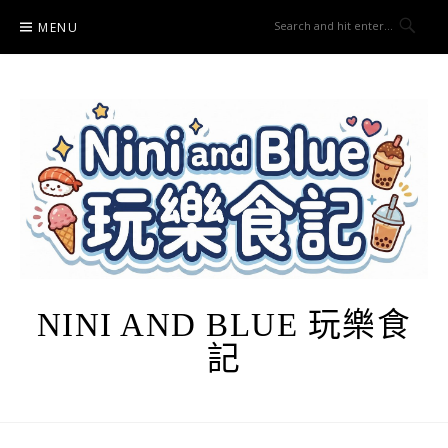
Skip
MENU
to
content
NINI AND BLUE 玩樂食
記