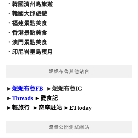
．
韓國濟州島旅遊
．
韓國大邱旅遊
．
福建景點美食
．
香港景點美食
．
澳門景點美食
．
印尼峇里島蜜月
妮妮布魯其他站台
►
妮妮布魯FB
►
妮妮布魯IG
►
Threads
►
愛食記
►
輕旅行
►
奇摩駐站
►
ETtoday
流量公開測試網站