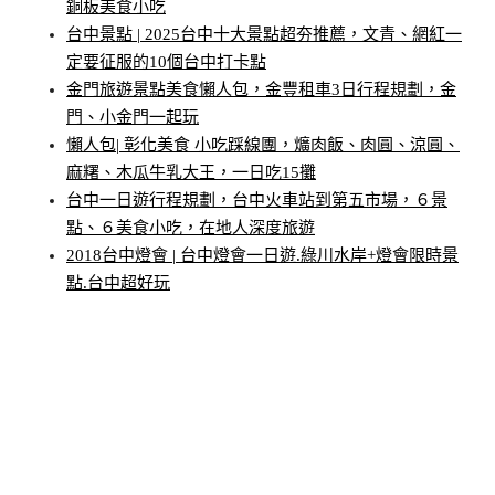
銅板美食小吃
台中景點 | 2025台中十大景點超夯推薦，文青、網紅一
定要征服的10個台中打卡點
金門旅遊景點美食懶人包，金豐租車3日行程規劃，金
門、小金門一起玩
懶人包| 彰化美食 小吃踩線團，爌肉飯、肉圓、涼圓、
麻糬、木瓜牛乳大王，一日吃15攤
台中一日遊行程規劃，台中火車站到第五市場，６景
點、６美食小吃，在地人深度旅遊
2018台中燈會 | 台中燈會一日遊.綠川水岸+燈會限時景
點.台中超好玩