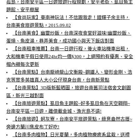
孤島，台南安平區一日遊旅遊行程規劃，安平老街、虱目魚主
題館、安平樹屋
【食尚玩家】臺南神玩法！不信跟我走！鐙輝子余主持，
台南美食旅遊景點，2015.09.02
【台南美食】幽靈炒飯，台南深夜食堂好滋味!幽靈炒飯、
蛋燒、魚皮湯，巷弄美食，成功國小與天下飯店對面
【台南租車推薦】台南一日遊行程，後火車站機車出租，
大和機車平假日使用24hr均一價$300，上網預約有優惠、安全
帽內襯每次更新
【台南景點】台南龍崎龍山文衡殿~鋼鐵人、變形金剛、浩
克等眾多英雄真人大小公仔現身台南，台南新景點
【台南景點】3D版新藍晒圖，旅遊台南舊司法宿舍文創園
區，新光三越對面
【台南旅遊景點】虱目魚主題館~好多虱目魚在天空翱翔~
台南安平區一日遊，離億載金城、漁光島不遠!
【台南旅遊】蚵灰寮，台南安平旅遊景點，綠意盎然古厝~
旁邊方蘭川焦皮布丁好吃!
【台南多肉植物】日光夏蘭，多肉植物療癒系盆栽，送禮