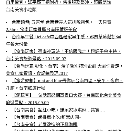
自用皆宜，延平郡王祠附近，售後服務整沙、照顧諮詢
台南美食小吃類
台南麵包| 五吉堂 台南巷弄人氣排隊麵包，一天只賣
2.5hr，食尚玩家推薦台南隱藏版美食
台南早午餐 | ici cafe中西區老宅早午餐，邪惡草莓鬆餅/早
午餐大份量
【食尚玩家】臺南神玩法！不信跟我走！鐙輝子余主持，
台南美食旅遊景點，2015.09.02
【食尚玩家 彰化、台南】浩子暫別特別企劃 大哥你賣走，
美食店家資訊、食記總整理2017
【旅遊規劃】nini and blue帶你玩台南市區。安平、夜市、
孔廟。台南旅遊行程
【愛玩客】一句話惹怒網軍胃口大賽，台南彰化台北美食
旅遊景點，2015.09.09
【台南美食】超紅小吃，蜷尾家冰淇淋…其實….
【台南美食】超推薦小吃!新營肉圓~
【台南美食】老屋改造的正興咖啡