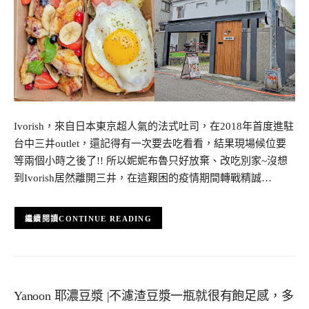
Ivorish，來自日本東京超人氣的法式吐司，在2018年首度進駐
台中三井outlet，還記得有一次要去吃看看，結果現場候位要
等兩個小時之後了!! 所以妮妮布魯只好放棄、改吃別家~沒想
到Ivorish居然離開三井，在這艱困的疫情期間轉戰精誠…
CONTINUE READING
Yanoon 耶濃豆漿 |不濾渣豆漿一瓶就很有飽足感，多