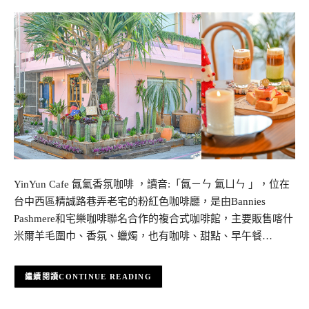
YinYun Cafe 氤氳香氛咖啡 ，讀音:「氤ㄧㄣ 氳ㄩㄣ 」，位在
台中西區精誠路巷弄老宅的粉紅色咖啡廳，是由Bannies
Pashmere和宅樂咖啡聯名合作的複合式咖啡館，主要販售喀什
米爾羊毛圍巾、香氛、蠟燭，也有咖啡、甜點、早午餐…
CONTINUE READING