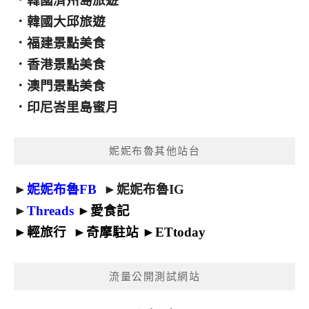
．
韓國濟州島旅遊
．
韓國大邱旅遊
．
福建景點美食
．
香港景點美食
．
澳門景點美食
．
印尼峇里島蜜月
妮妮布魯其他站台
►
妮妮布魯FB
►
妮妮布魯IG
►
Threads
►
愛食記
►
輕旅行
►
奇摩駐站
►
ETtoday
流量公開測試網站