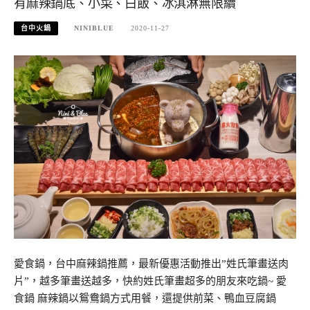
有麻辣鍋底、小菜、白飯、冰淇淋無限續
台中火鍋
NINIBLUE
2020-11-27
愛食鍋，台中麻辣鍋推薦，最新優惠活動推出”姓氏筆畫送肉
片”，越多筆畫送越多，快約姓氏筆畫超多的朋友來吃鍋~ 愛
食鍋 麻辣鍋以鴛鴦鍋方式用餐，還提供前菜、鴨血豆腐鍋