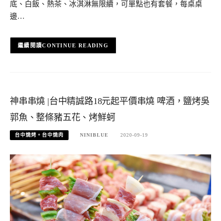
底、白飯、熱茶、冰淇淋無限續，可單點也有套餐，每桌桌
邊…
CONTINUE READING
神串串燒 |台中精誠路18元起平價串燒 啤酒，鹽烤吳
郭魚、整條豬五花、烤鮮蚵
台中燒烤。台中燒肉
NINIBLUE
2020-09-19