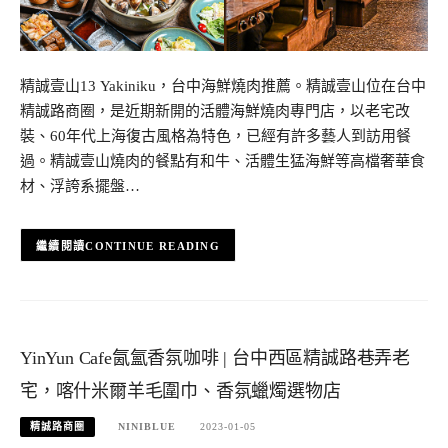
精誠壹山13 Yakiniku，台中海鮮燒肉推薦。精誠壹山位在台中
精誠路商圈，是近期新開的活體海鮮燒肉專門店，以老宅改
裝、60年代上海復古風格為特色，已經有許多藝人到訪用餐
過。精誠壹山燒肉的餐點有和牛、活體生猛海鮮等高檔奢華食
材、浮誇系擺盤…
CONTINUE READING
YinYun Cafe氤氳香氛咖啡 | 台中西區精誠路巷弄老
宅，喀什米爾羊毛圍巾、香氛蠟燭選物店
精誠路商圈
NINIBLUE
2023-01-05