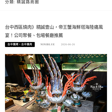
分類:
精誠路商圈
台中西區燒肉》精誠壹山，帝王蟹海鮮塔海陸痛風
宴！公司聚餐、包場餐廳推薦
台中燒烤。台中燒肉
NINIBLUE
2026-06-26