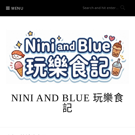
Skip
MENU
to
content
NINI AND BLUE 玩樂食
記