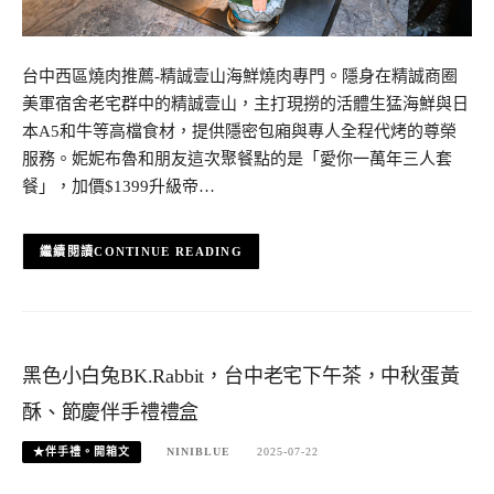
台中西區燒肉推薦-精誠壹山海鮮燒肉專門。隱身在精誠商圈
美軍宿舍老宅群中的精誠壹山，主打現撈的活體生猛海鮮與日
本A5和牛等高檔食材，提供隱密包廂與專人全程代烤的尊榮
服務。妮妮布魯和朋友這次聚餐點的是「愛你一萬年三人套
餐」，加價$1399升級帝…
CONTINUE READING
黑色小白兔BK.Rabbit，台中老宅下午茶，中秋蛋黃
酥、節慶伴手禮禮盒
★伴手禮。開箱文
NINIBLUE
2025-07-22