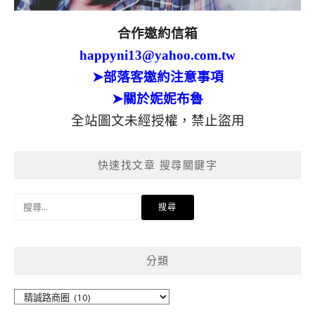
合作邀約信箱
happyni13@yahoo.com.tw
➤部落客邀約注意事項
➤關於妮妮布魯
全站圖文未經授權，禁止盜用
快速找文章 搜尋關鍵字
搜
尋
關
鍵
分類
字:
分
類