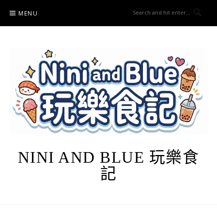
Skip
MENU
to
content
NINI AND BLUE 玩樂食
記