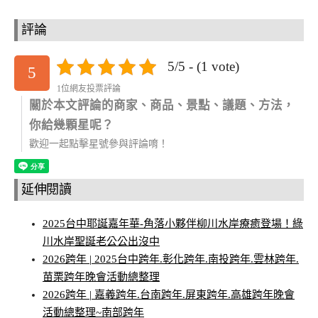
評論
5/5 - (1 vote)
5
1位網友投票評論
關於本文評論的商家、商品、景點、議題、方法，
你給幾顆星呢？
歡迎一起點擊星號參與評論唷！
延伸閱讀
2025台中耶誕嘉年華-角落小夥伴柳川水岸療癒登場！綠
川水岸聖誕老公公出沒中
2026跨年 | 2025台中跨年.彰化跨年.南投跨年.雲林跨年.
苗栗跨年晚會活動總整理
2026跨年 | 嘉義跨年.台南跨年.屏東跨年.高雄跨年晚會
活動總整理~南部跨年