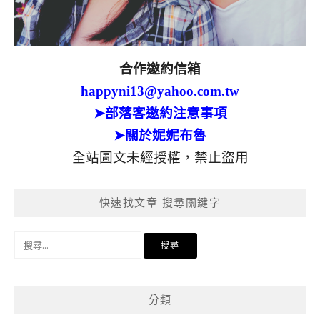
合作邀約信箱
happyni13@yahoo.com.tw
➤部落客邀約注意事項
➤關於妮妮布魯
全站圖文未經授權，禁止盜用
快速找文章 搜尋關鍵字
搜
尋
關
鍵
分類
字: