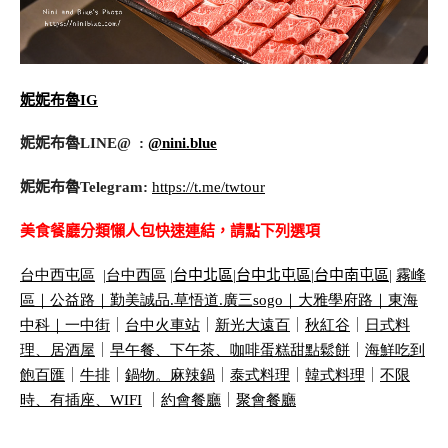
妮妮布魯IG
妮妮布魯LINE@ :
@nini.blue
妮妮布魯Telegram:
https://t.me/twtour
美食餐廳分類懶人包快速連結，請點下列選項
台中西屯區
|
台中西區
|
台中北區
|
台中北屯區
|
台中南屯區
|
霧峰
區｜
公益路｜
勤美誠品
.
草悟道
.
廣三
sogo
｜
大雅學府路｜
東海
中科｜
一中街
｜
台中火車站
｜
新光大遠百
｜
秋紅谷
｜
日式料
理、居酒屋
｜
早午餐、下午茶、咖啡蛋糕甜點鬆餅
｜
海鮮吃到
飽百匯
｜
牛排
｜
鍋物。麻辣鍋
｜
泰式料理
｜
韓式料理
｜
不限
時、有插座、
WIFI
｜
約會餐廳
｜
聚會餐廳