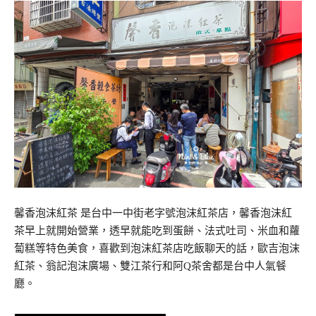
馨香泡沫紅茶 是台中一中街老字號泡沫紅茶店，馨香泡沫紅
茶早上就開始營業，透早就能吃到蛋餅、法式吐司、米血和蘿
蔔糕等特色美食，喜歡到泡沫紅茶店吃飯聊天的話，歐吉泡沫
紅茶、翁記泡沫廣場、雙江茶行和阿Q茶舍都是台中人氣餐
廳。