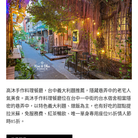
高沐手作料理餐廳，台中義大利麵推薦，隱藏巷弄中的老宅人
氣美食。高沐手作料理餐廳位在台中一中街的台水宿舍相當隱
密的巷弄中，以特色義大利麵、燉飯為主，也有好吃的甜點提
拉米蘇，免服務費、紅茶暢飲、唯一單身專用座位95折情人節
時85折。