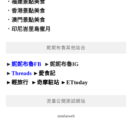
．
福建景點美食
．
香港景點美食
．
澳門景點美食
．
印尼峇里島蜜月
妮妮布魯其他站台
►
妮妮布魯FB
►
妮妮布魯IG
►
Threads
►
愛食記
►
輕旅行
►
奇摩駐站
►
ETtoday
流量公開測試網站
similarweb