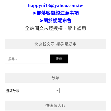
happyni13@yahoo.com.tw
➤部落客邀約注意事項
➤關於妮妮布魯
全站圖文未經授權，禁止盜用
快速找文章 搜尋關鍵字
搜
尋
關
鍵
分類
字:
分
類
快速懶人包