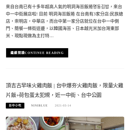
來自台南已有十多年超高人氣的明洞海苔飯捲명동김밥，來台
中一中街展店啦! 目前 明洞海苔飯捲 在台南有3家分店:民族總
店，崇明店，中華店，而台中第一家分店就位在台中一中側
門、簡餐一條街這邊，以韓國海苔、日本越光米加台灣東部
米、現點現做為主打特…
CONTINUE READING
頂吉古早味火雞肉飯 | 台中爆夯火雞肉飯，限量火雞
片飯+荷包蛋太犯規，近一中街、台中公園
台中小吃
NINIBLUE
2021-03-14