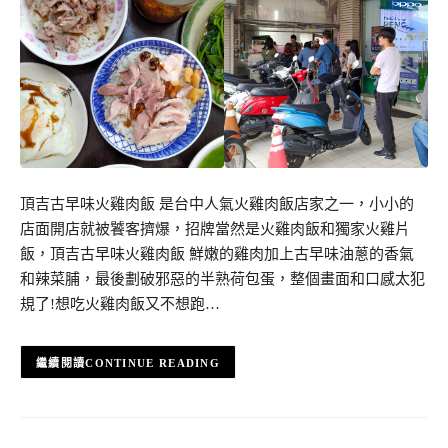
頂吉古早味火雞肉飯 是台中人氣火雞肉飯店家之一，小小的
店面開店就被饕客擠爆，招牌當然是火雞肉飯和獨家火雞片
飯，頂吉古早味火雞肉飯 鮮嫩的雞肉加上古早味油蔥的香氣
和辣菜脯，最後劃破邪惡的半熟荷包蛋，整個畫面和口感太犯
規了!想吃火雞肉飯又不想跑…
CONTINUE READING