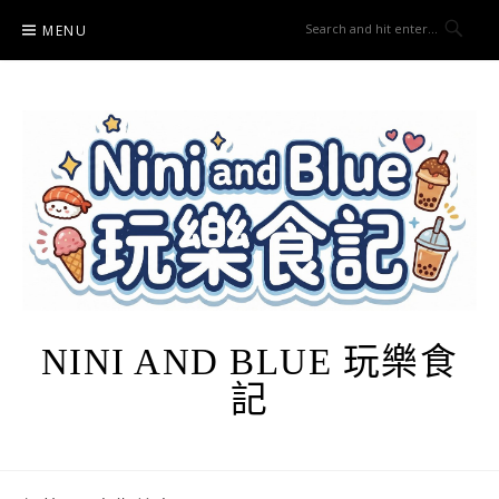
Skip
MENU
to
content
NINI AND BLUE 玩樂食
記