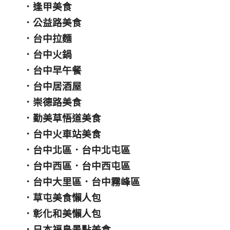
．
逢甲美食
．
公益路美食
．
台中拉麵
．
台中火鍋
．
台中早午餐
．
台中居酒屋
．
崇德路美食
．
勤美草悟道美食
．
台中火車站美食
．
台中北區
．
台中北屯區
．
台中西區
．
台中西屯區
．
台中大里區
．
台中霧峰區
．
草屯美食懶人包
．
彰化和美懶人包
．
日本福島景點美食