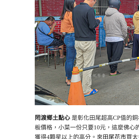
罔渡鄉土點心
是彰化田尾超高CP值的銅
板價格，小菜一份只要10元，這麼佛心的
獲得4顆星以上的高分。來
田尾花市
買太