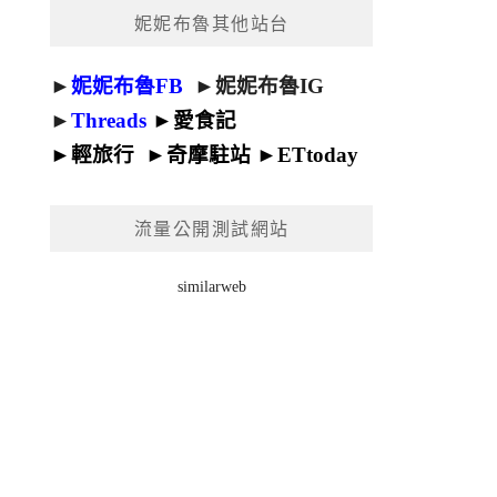
妮妮布魯其他站台
►
妮妮布魯FB
►
妮妮布魯IG
►
Threads
►
愛食記
►
輕旅行
►
奇摩駐站
►
ETtoday
流量公開測試網站
similarweb