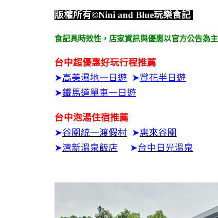
版權所有
©Nini and Blue
玩樂食記
食記具時效性，
店家資訊與優惠以官方公告為主
台中超優惠好玩行程推薦
➤
高美濕地一日遊
➤
賞花半日遊
➤
鐵馬道單車一日遊
台中泡湯住宿推薦
➤
谷關統一渡假村
➤
惠來谷關
➤
清新溫泉飯店
➤
台中日光溫泉