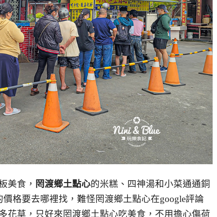
板美食，
罔渡鄉土點心
的米糕、四神湯和小菜通通銅
價格要去哪裡找，難怪罔渡鄉土點心在google評論
多花草，只好來罔渡鄉土點心吃美食，不用擔心傷荷