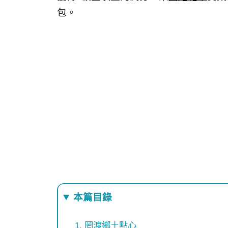
包。
本篇目錄
罔渡鄉土點心