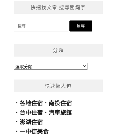
快速找文章 搜尋關鍵字
搜
尋
關
鍵
分類
字:
分
類
快速懶人包
．
各地住宿
．
南投住宿
．
台中住宿
．
汽車旅館
．
澎湖住宿
．
一中街美食