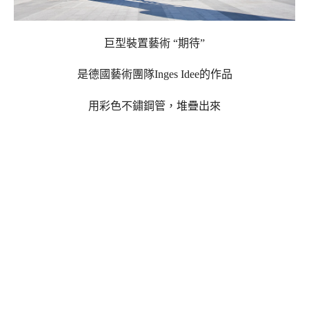
巨型裝置藝術
“
期待
”
是德國藝術團隊
Inges Idee
的作品
用彩色不鏽鋼管，堆疊出來