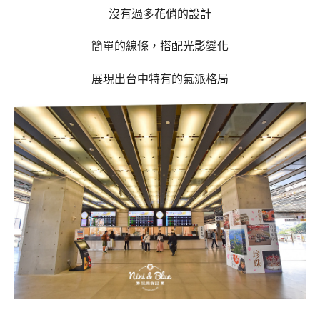
沒有過多花俏的設計
簡單的線條，搭配光影變化
展現出台中特有的氣派格局