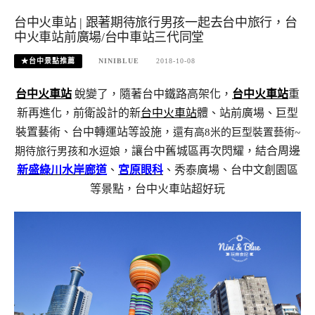
台中火車站 | 跟著期待旅行男孩一起去台中旅行，台
中火車站前廣場/台中車站三代同堂
★台中景點推薦
NINIBLUE
2018-10-08
台中火車站
蛻變了，隨著台中鐵路高架化，
台中火車站
重
新再進化，前衛設計的新
台中火車站
體、站前廣場、巨型
裝置藝術、台中轉運站等設施，
還有高8米的巨型裝置藝術~
，讓台中舊城區再次閃耀，結合周邊
期待旅行男孩和水逗娘
新盛綠川水岸廊道
、
宮原眼科
、秀泰廣場、台中文創園區
等景點，台中火車站超好玩