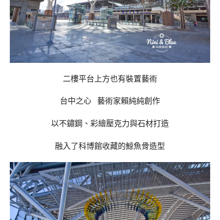
二樓平台上方也有裝置藝術
台中之心
藝術家賴純純創作
以不鏽鋼、彩繪壓克力與石材打造
融入了科博館收藏的鯨魚骨造型