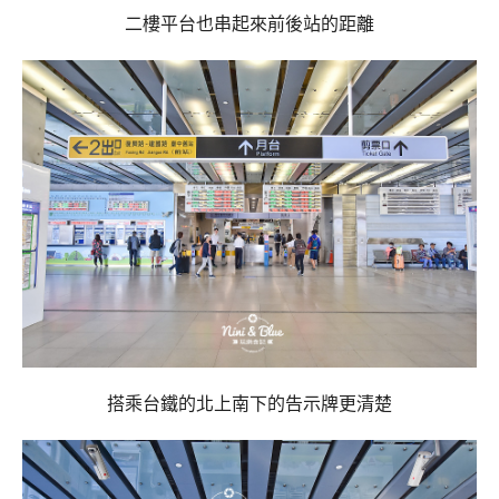
二樓平台也串起來前後站的距離
搭乘台鐵的北上南下的告示牌更清楚