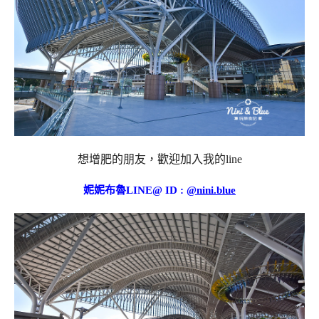
想增肥的朋友，歡迎加入我的line
妮妮布魯LINE@ ID :
@nini.blue