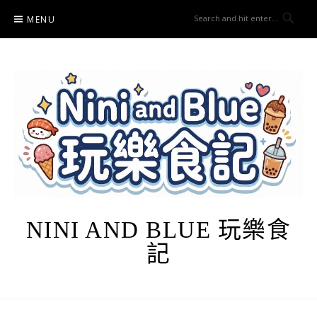
Skip
MENU
to
content
NINI AND BLUE 玩樂食
記