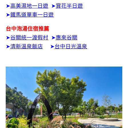
➤
高美濕地一日遊
➤
賞花半日遊
➤
鐵馬道單車一日遊
台中泡湯住宿推薦
➤
谷關統一渡假村
➤
惠來谷關
➤
清新溫泉飯店
➤
台中日光溫泉