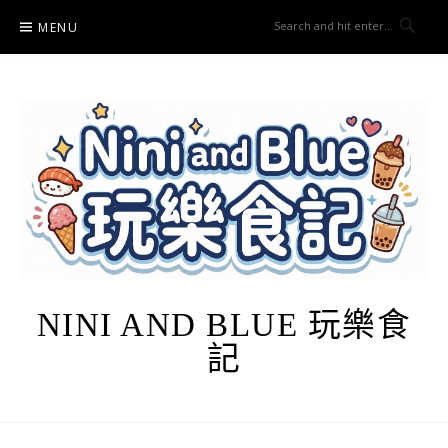
Skip
MENU
to
content
NINI AND BLUE 玩樂食
記