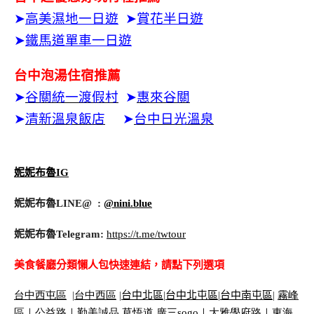
➤
高美濕地一日遊
➤
賞花半日遊
➤
鐵馬道單車一日遊
台中泡湯住宿推薦
➤
谷關統一渡假村
➤
惠來谷關
➤
清新溫泉飯店
➤
台中日光溫泉
妮妮布魯IG
妮妮布魯LINE@ :
@nini.blue
妮妮布魯Telegram:
https://t.me/twtour
美食餐廳分類懶人包快速連結，請點下列選項
台中西屯區
|
台中西區
|
台中北區
|
台中北屯區
|
台中南屯區
|
霧峰
區｜
公益路｜
勤美誠品
.
草悟道
.
廣三
sogo
｜
大雅學府路｜
東海