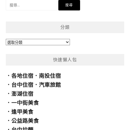
搜
尋
關
鍵
分類
字:
分
類
快速懶人包
．
各地住宿
．
南投住宿
．
台中住宿
．
汽車旅館
．
澎湖住宿
．
一中街美食
．
逢甲美食
．
公益路美食
．
台中拉麵