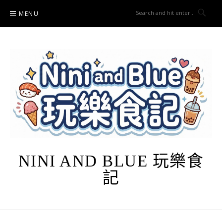
Skip
MENU
to
content
NINI AND BLUE 玩樂食
記