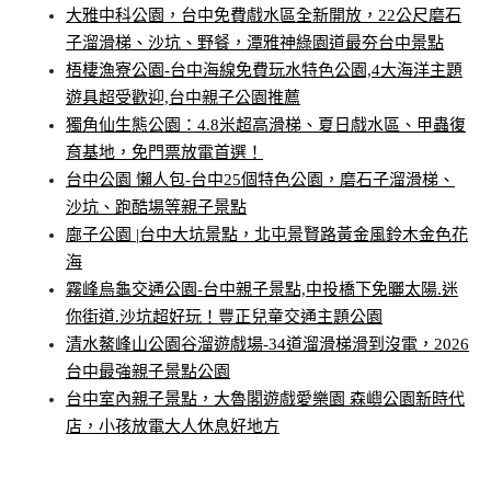
大雅中科公園，台中免費戲水區全新開放，22公尺磨石
子溜滑梯、沙坑、野餐，潭雅神綠園道最夯台中景點
梧棲漁寮公園-台中海線免費玩水特色公園,4大海洋主題
遊具超受歡迎,台中親子公園推薦
獨角仙生態公園：4.8米超高滑梯、夏日戲水區、甲蟲復
育基地，免門票放電首選！
台中公園 懶人包-台中25個特色公園，磨石子溜滑梯、
沙坑、跑酷場等親子景點
廍子公園 |台中大坑景點，北屯景賢路黃金風鈴木金色花
海
霧峰烏龜交通公園-台中親子景點,中投橋下免曬太陽.迷
你街道.沙坑超好玩！豐正兒童交通主題公園
清水鰲峰山公園谷溜遊戲場-34道溜滑梯滑到沒電，2026
台中最強親子景點公園
台中室內親子景點，大魯閣遊戲愛樂園 森嶼公園新時代
店，小孩放電大人休息好地方