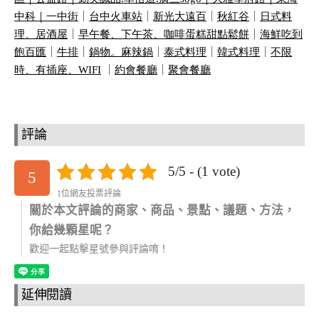
中科｜
一中街
｜
台中火車站
｜
新光大遠百
｜
秋紅谷
｜
日式料
理、居酒屋
｜
早午餐、下午茶、咖啡蛋糕甜點鬆餅
｜
海鮮吃到
飽百匯
｜
牛排
｜
鍋物。麻辣鍋
｜
泰式料理
｜
韓式料理
｜
不限
時、有插座、
WIFI
｜
約會餐廳
｜
聚會餐廳
評論
5/5 - (1 vote)
5
1位網友投票評論
關於本文評論的商家、商品、景點、議題、方法，
你給幾顆星呢？
歡迎一起點擊星號參與評論唷！
延伸閱讀