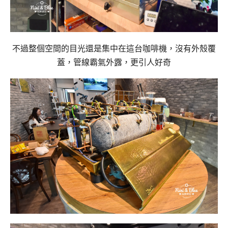
不過整個空間的目光還是集中在這台咖啡機，沒有外殼覆
蓋，管線霸氣外露，更引人好奇