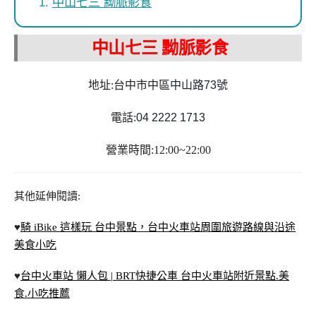
中山七三 黝脈影食
中山七三 黝脈影食
地址:台中市中區
中山路73號
電話:
04 2222 1713
營業時間:12:00~22:00
其他延伸閱讀:
♥
騎 iBike 這樣玩 台中景點，台中火車站周圍旅遊路線與沿途
美食小吃
♥
台中火車站 懶人包 | BRT快捷公車 台中火車站附近景點.美
食.小吃推薦