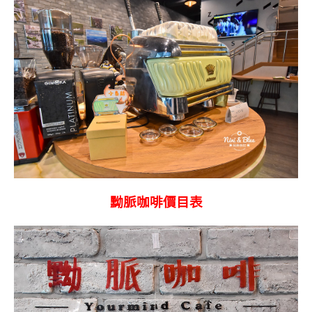
黝脈咖啡價目表