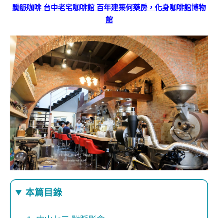
黝脈咖啡 台中老宅咖啡館 百年建築何藥房，化身咖啡館博物
館
本篇目錄