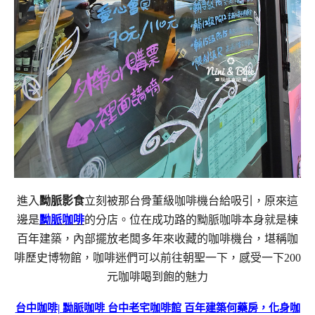
進入
黝脈影食
立刻被那台骨董級咖啡機台給吸引，原來這
邊是
黝脈咖啡
的分店。位在成功路的黝脈咖啡本身就是棟
百年建築，內部擺放老闆多年來收藏的咖啡機台，堪稱咖
啡歷史博物館，咖啡迷們可以前往朝聖一下，感受一下200
元咖啡喝到飽的魅力
台中咖啡| 黝脈咖啡 台中老宅咖啡館 百年建築何藥房，化身咖