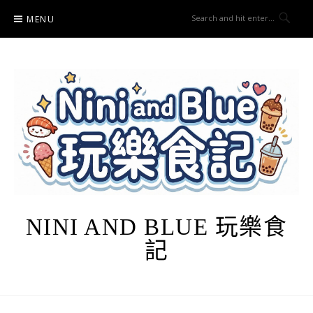
Skip
MENU
to
content
NINI AND BLUE 玩樂食
記