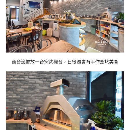
窗台邊擺放一台窯烤機台，日後還會有手作窯烤美食