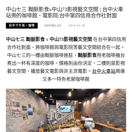
中山七三 黝脈影食x中山73影視藝文空間 | 台中火車
站旁的咖啡館、電影院/台中第四信用合作社對面
台中下午茶。咖啡
NINIBLUE
2019-01-28
中山七三 黝脈影食
x
中山73影視藝文空間
在台中第四信用
合作社對面，將咖啡館與電影院等藝文空間結合在一起。
中山七三的一樓由黝脈咖啡進駐，
黝脈影食
用老咖啡機台
煮出一杯有深度的咖啡，價格則由你決定，二樓則是影視
藝文空間，播放藝文電影與非主流電影。
台中火車站
周邊
又多一特色老屋咖啡館