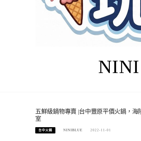
NIN
五鮮級鍋物專賣 |台中豐原平價火鍋，海
室
NINIBLUE
2022-11-01
台中火鍋