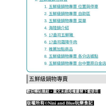
五鮮級鍋物專賣 位置與停車
五鮮級鍋物專賣 自助區
五鮮級鍋物專賣 菜單
海陸鍋介紹
17盎司五鮮豬
17盎司霜降牛肉
推薦加點商品
五鮮級鍋物專賣 各分店據點
五鮮級鍋物專賣 台中豐原白金
五鮮級鍋物專賣
歡迎轉貼連結，圖文未經授權嚴禁下載使用
!
版權所有
©Nini and Blue
玩樂食記