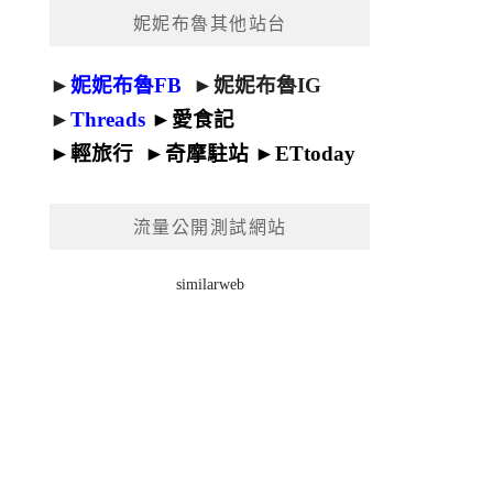
妮妮布魯其他站台
►
妮妮布魯FB
►
妮妮布魯IG
►
Threads
►
愛食記
►
輕旅行
►
奇摩駐站
►
ETtoday
流量公開測試網站
similarweb