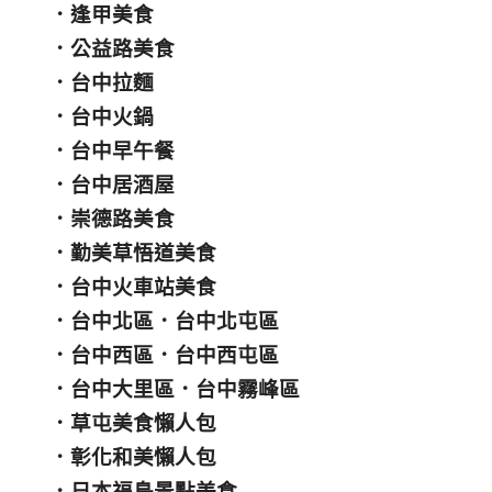
．
逢甲美食
．
公益路美食
．
台中拉麵
．
台中火鍋
．
台中早午餐
．
台中居酒屋
．
崇德路美食
．
勤美草悟道美食
．
台中火車站美食
．
台中北區
．
台中北屯區
．
台中西區
．
台中西屯區
．
台中大里區
．
台中霧峰區
．
草屯美食懶人包
．
彰化和美懶人包
．
日本福島景點美食