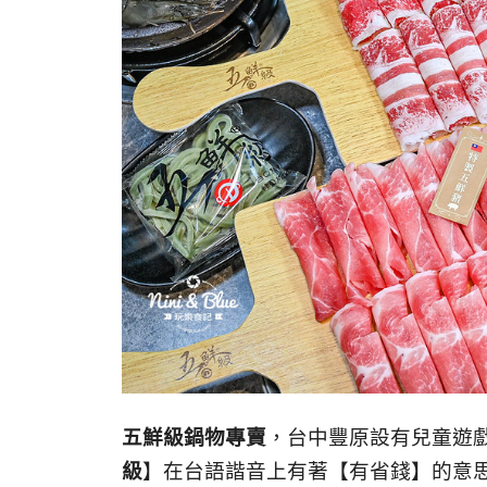
五鮮級鍋物專賣
，台中豐原設有兒童遊
級
】在台語諧音上有著【有省錢】的意思