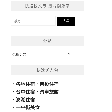
快速找文章 搜尋關鍵字
搜
尋
關
鍵
分類
字:
分
類
快速懶人包
．
各地住宿
．
南投住宿
．
台中住宿
．
汽車旅館
．
澎湖住宿
．
一中街美食