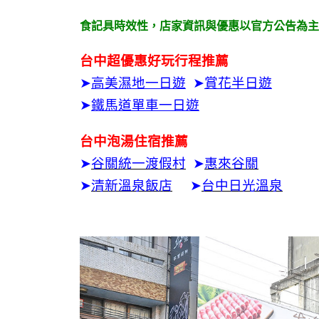
食記具時效性，
店家資訊與優惠以官方公告為主
台中超優惠好玩行程推薦
➤
高美濕地一日遊
➤
賞花半日遊
➤
鐵馬道單車一日遊
台中泡湯住宿推薦
➤
谷關統一渡假村
➤
惠來谷關
➤
清新溫泉飯店
➤
台中日光溫泉