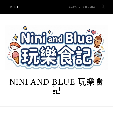
Skip
MENU
to
content
NINI AND BLUE 玩樂食
記