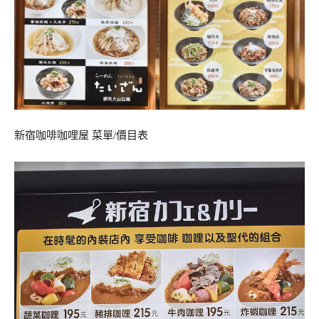
新宿咖啡咖哩屋 菜單/價目表