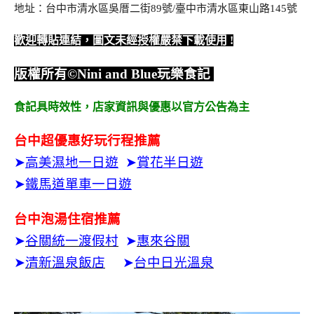
地址：台中市清水區吳厝二街89號/臺中市清水區東山路145號
歡迎轉貼連結，圖文未經授權嚴禁下載使用
!
版權所有
©Nini and Blue
玩樂食記
食記具時效性，
店家資訊與優惠以官方公告為主
台中超優惠好玩行程推薦
➤
高美濕地一日遊
➤
賞花半日遊
➤
鐵馬道單車一日遊
台中泡湯住宿推薦
➤
谷關統一渡假村
➤
惠來谷關
➤
清新溫泉飯店
➤
台中日光溫泉