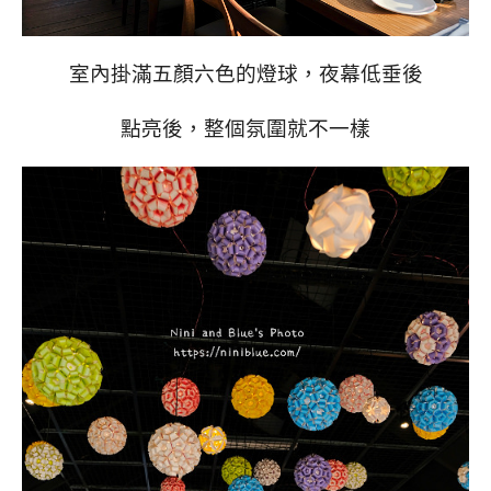
室內掛滿五顏六色的燈球，夜幕低垂後
點亮後，整個氛圍就不一樣