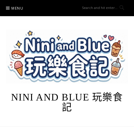
Skip
MENU
to
content
NINI AND BLUE 玩樂食
記