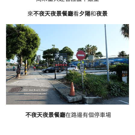
來
不夜天夜景餐廳
看
夕陽
和
夜景
不夜天夜景餐廳
在路邊有個停車場