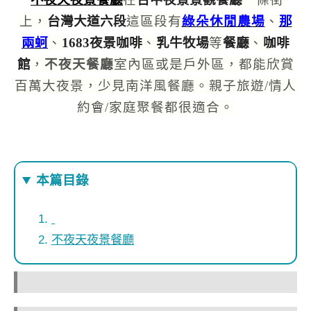
上，
台灣大道六段
這區段有
綠朵休閒農場
、
那
兩蚵
、
1683夜景咖啡
、
乳牛牧場
等
餐廳
、
咖啡
館
，
不夜天餐廳
室內區或是戶外區，都能欣賞
百萬大夜景，少見南洋風餐廳
。親子旅遊/情人
約會/家庭聚餐都很適合。
本篇目錄
不夜天夜景餐廳