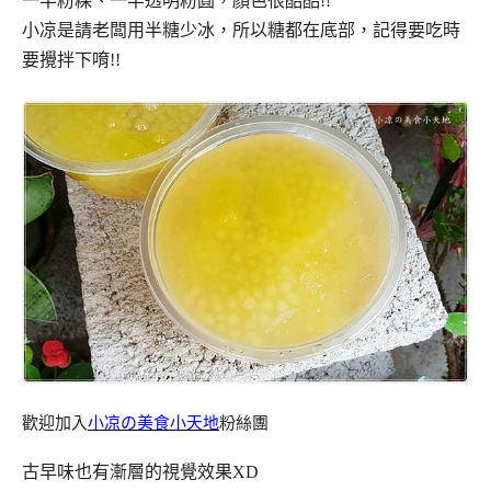
一半粉粿、一半透明粉圓，顏色很酷酷!!
小凉是請老闆用半糖少冰，所以糖都在底部，記得要吃時
要攪拌下唷!!
歡迎加入
小凉の美食小天地
粉絲團
古早味也有漸層的視覺效果XD