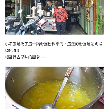
小凉就是為了這一鍋粉圓粉粿來的，這邊的粉圓是透明得
顏色喔!!
相當具古早味的甜食~~~