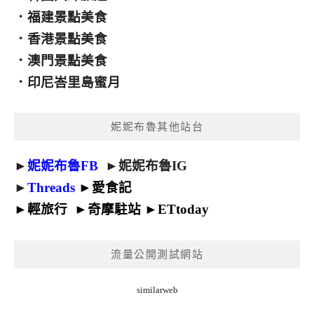
．
福建景點美食
．
香港景點美食
．
澳門景點美食
．
印尼峇里島蜜月
妮妮布魯其他站台
►
妮妮布魯FB
►
妮妮布魯IG
►
Threads
►
愛食記
►
輕旅行
►
奇摩駐站
►
ETtoday
流量公開測試網站
similarweb