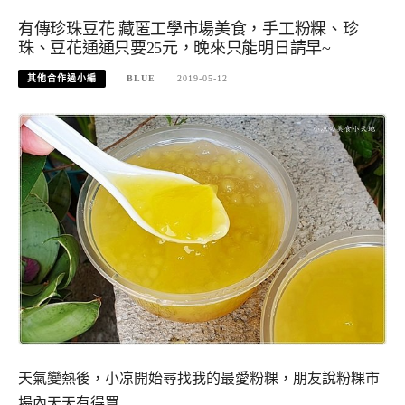
有傳珍珠豆花 藏匿工學市場美食，手工粉粿、珍
珠、豆花通通只要25元，晚來只能明日請早~
其他合作過小編
BLUE
2019-05-12
天氣變熱後，小凉開始尋找我的最愛粉粿，朋友說粉粿市
場內天天有得買