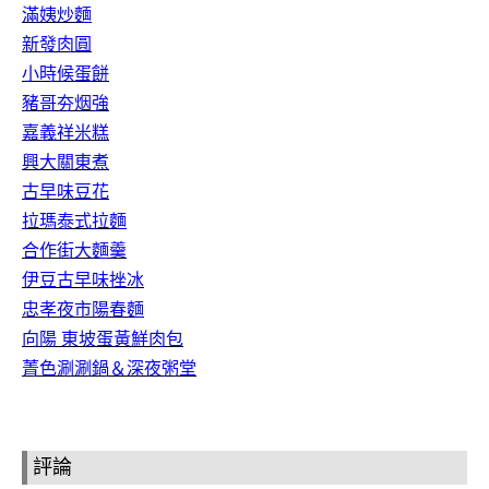
滿姨炒麵
新發肉圓
小時候蛋餅
豬哥夯烟強
嘉義祥米糕
興大關東煮
古早味豆花
拉瑪泰式拉麵
合作街大麵羹
伊豆古早味挫冰
忠孝夜市陽春麵
向陽 東坡蛋黃鮮肉包
菁色涮涮鍋＆深夜粥堂
評論