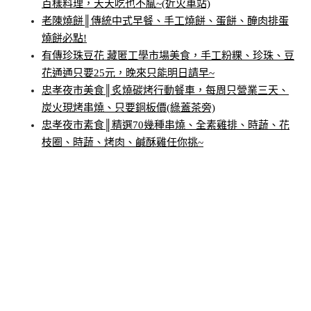
百樣料理，天天吃也不膩~(近火車站)
老陳燒餅║傳統中式早餐、手工燒餅、蛋餅、醃肉排蛋
燒餅必點!
有傳珍珠豆花 藏匿工學市場美食，手工粉粿、珍珠、豆
花通通只要25元，晚來只能明日請早~
忠孝夜市美食║炙燒碳烤行動餐車，每周只營業三天、
炭火現烤串燒、只要銅板價(綠蓋茶旁)
忠孝夜市素食║精選70幾種串燒、全素雞排、時蔬、花
枝圈、時蔬、烤肉、鹹酥雞任你挑~