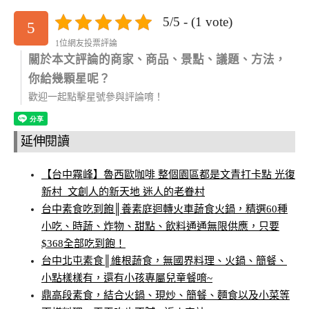
5/5 - (1 vote)
5
1位網友投票評論
關於本文評論的商家、商品、景點、議題、方法，
你給幾顆星呢？
歡迎一起點擊星號參與評論唷！
延伸閱讀
【台中霧峰】魯西歐咖啡 整個園區都是文青打卡點 光復
新村_文創人的新天地 迷人的老眷村
台中素食吃到飽║養素庭迴轉火車蔬食火鍋，精選60種
小吃、時蔬、炸物、甜點、飲料通通無限供應，只要
$368全部吃到飽！
台中北屯素食║維根蔬食，無國界料理、火鍋、簡餐、
小點樣樣有，還有小孩專屬兒童餐唷~
鼎高段素食，結合火鍋、現炒、簡餐、麵食以及小菜等