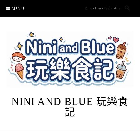
Skip
MENU
to
content
NINI AND BLUE 玩樂食
記