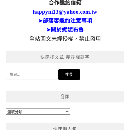
合作邀約信箱
happyni13@yahoo.com.tw
➤部落客邀約注意事項
➤關於妮妮布魯
全站圖文未經授權，禁止盜用
快速找文章 搜尋關鍵字
搜
尋
關
鍵
分類
字:
分
類
快速懶人包