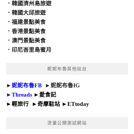
．
韓國濟州島旅遊
．
韓國大邱旅遊
．
福建景點美食
．
香港景點美食
．
澳門景點美食
．
印尼峇里島蜜月
妮妮布魯其他站台
►
妮妮布魯FB
►
妮妮布魯IG
►
Threads
►
愛食記
►
輕旅行
►
奇摩駐站
►
ETtoday
流量公開測試網站