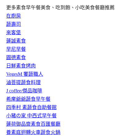
更多素食早午餐美食、吃到飽、小吃美食餐廳推薦
在廚房
蔬壽司
來客堡
蓮誠素食
早尼早餐
圓德素食
日鮮素食烤肉
VegesM 饗蔬職人
滷菩提蔬食料理
J coffee/傑品咖啡
希摩爺爺蔬食早午餐
四季村 素蔬食自助餐館
小豬の家 中西式早午餐
蓮荷御品齋素食百匯餐廳
養素庭迴轉火車蔬食火鍋