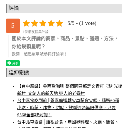
評論
5/5 - (1 vote)
5
1位網友投票評論
關於本文評論的商家、商品、景點、議題、方法，
你給幾顆星呢？
歡迎一起點擊星號參與評論唷！
延伸閱讀
【台中霧峰】魯西歐咖啡 整個園區都是文青打卡點 光復
新村_文創人的新天地 迷人的老眷村
台中素食吃到飽║養素庭迴轉火車蔬食火鍋，精選60種
小吃、時蔬、炸物、甜點、飲料通通無限供應，只要
$368全部吃到飽！
台中北屯素食║維根蔬食，無國界料理、火鍋、簡餐、