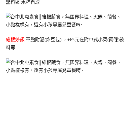
醬料區 水杯自取
維根炒飯
單點附湯(炸豆包) ，+65元在附中式小菜(兩碟)飲
料等