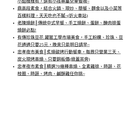
小點樣樣有，還有小孩專屬兒童餐唷~
鼎高段素食，結合火鍋、現炒、簡餐、麵食以及小菜等
百樣料理，天天吃也不膩~(近火車站)
老陳燒餅║傳統中式早餐、手工燒餅、蛋餅、醃肉排蛋
燒餅必點!
有傳珍珠豆花 藏匿工學市場美食，手工粉粿、珍珠、豆
花通通只要25元，晚來只能明日請早~
忠孝夜市美食║炙燒碳烤行動餐車，每周只營業三天、
炭火現烤串燒、只要銅板價(綠蓋茶旁)
忠孝夜市素食║精選70幾種串燒、全素雞排、時蔬、花
枝圈、時蔬、烤肉、鹹酥雞任你挑~