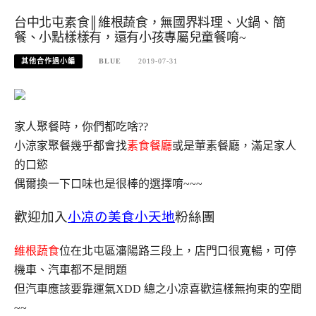
台中北屯素食║維根蔬食，無國界料理、火鍋、簡
餐、小點樣樣有，還有小孩專屬兒童餐唷~
其他合作過小編
BLUE
2019-07-31
家人聚餐時，你們都吃啥??
小涼家聚餐幾乎都會找
素食餐廳
或是葷素餐廳，滿足家人
的口慾
偶爾換一下口味也是很棒的選擇唷~~~
歡迎加入
小凉の美食小天地
粉絲團
維根蔬食
位在北屯區瀋陽路三段上，店門口很寬暢，可停
機車、汽車都不是問題
但汽車應該要靠運氣XDD 總之小凉喜歡這樣無拘束的空間
~~