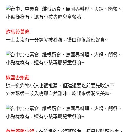
炸馬鈴薯條
一上桌沒有一分鐘就被秒殺，燙口卻很綿密好食~
椒鹽杏鮑菇
這一道炸物小凉也很推薦，但建議要吃前要先吹涼下
外表酥香一咬入嘴那自然甜味，吃起來香潤又美味~
養生藥膳火鍋
、在維根的火鍋菜盤內，都是以時蔬為主、