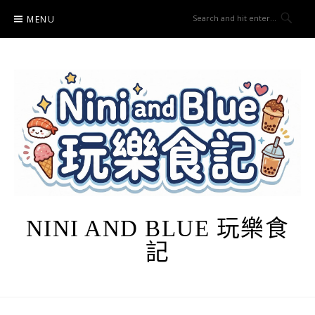
Skip
MENU
to
content
NINI AND BLUE 玩樂食
記