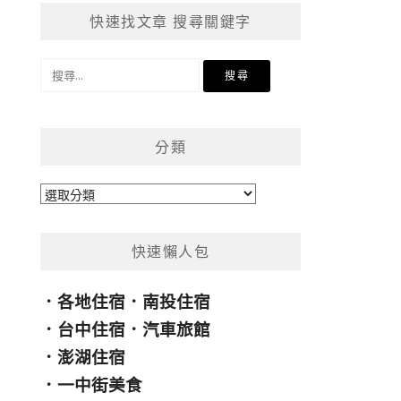
快速找文章 搜尋關鍵字
搜
尋
關
鍵
分類
字:
分
類
快速懶人包
．
各地住宿
．
南投住宿
．
台中住宿
．
汽車旅館
．
澎湖住宿
．
一中街美食