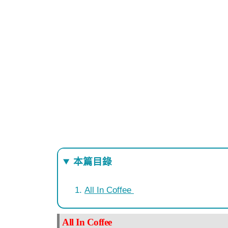
本篇目錄
All In Coffee
All In Coffee