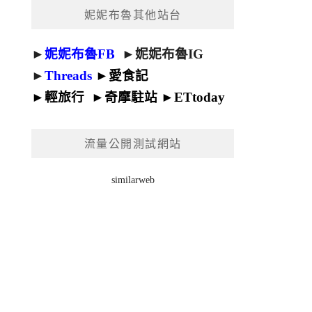
妮妮布魯其他站台
►
妮妮布魯FB
►
妮妮布魯IG
►
Threads
►
愛食記
►
輕旅行
►
奇摩駐站
►
ETtoday
流量公開測試網站
similarweb