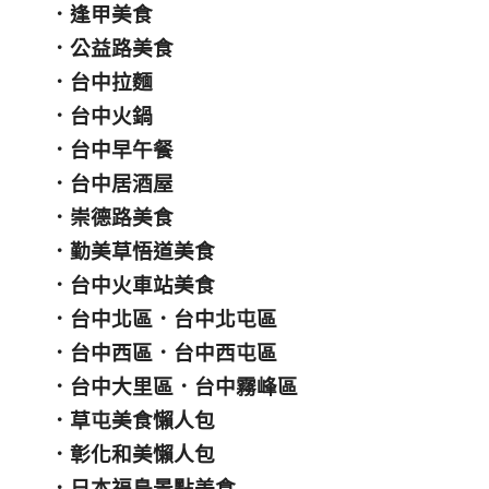
．
逢甲美食
．
公益路美食
．
台中拉麵
．
台中火鍋
．
台中早午餐
．
台中居酒屋
．
崇德路美食
．
勤美草悟道美食
．
台中火車站美食
．
台中北區
．
台中北屯區
．
台中西區
．
台中西屯區
．
台中大里區
．
台中霧峰區
．
草屯美食懶人包
．
彰化和美懶人包
．
日本福島景點美食