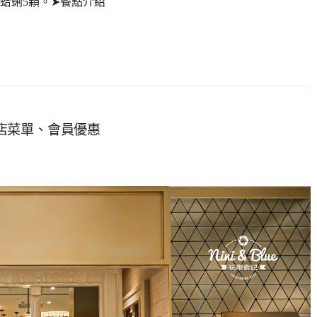
、蛤蜊5顆。➤餐點介紹
神洲際店菜單、會員優惠