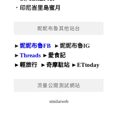
．
印尼峇里島蜜月
妮妮布魯其他站台
►
妮妮布魯FB
►
妮妮布魯IG
►
Threads
►
愛食記
►
輕旅行
►
奇摩駐站
►
ETtoday
流量公開測試網站
similarweb