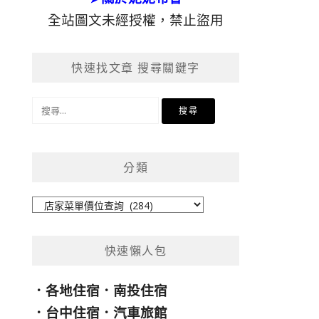
全站圖文未經授權，禁止盜用
快速找文章 搜尋關鍵字
搜
尋
關
鍵
分類
字:
分
類
快速懶人包
．
各地住宿
．
南投住宿
．
台中住宿
．
汽車旅館