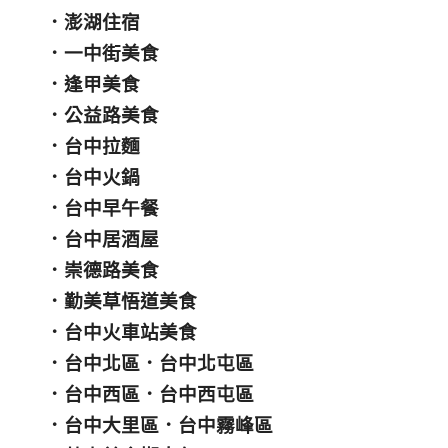
．
澎湖住宿
．
一中街美食
．
逢甲美食
．
公益路美食
．
台中拉麵
．
台中火鍋
．
台中早午餐
．
台中居酒屋
．
崇德路美食
．
勤美草悟道美食
．
台中火車站美食
．
台中北區
．
台中北屯區
．
台中西區
．
台中西屯區
．
台中大里區
．
台中霧峰區