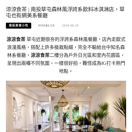
涼涼食茶 | 南投草屯森林風浮誇系飲料冰淇淋店，草
屯也有網美系餐廳
南投美食小吃
NINIBLUE
2018-08-29
涼涼食茶
草屯近期很夯的浮誇系森林風餐廳，店內走歐式
浪漫風格，搭配上許多植栽點綴，完全不輸給台中知名森
林系餐廳，
涼涼食茶
二樓分為戶外日光區和室內花園區，
呈現出兩種不同氛圍，一樣很好拍，難怪成為IG打卡熱門
地點。