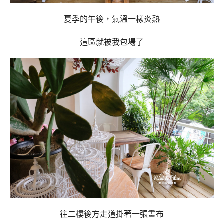
夏季的午後，氣溫一樣炎熱
這區就被我包場了
往二樓後方走道掛著一張畫布