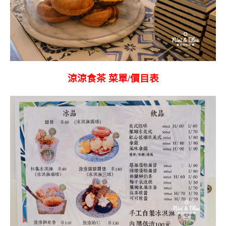
涼涼食茶 菜單/價目表