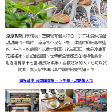
涼涼食茶
用餐環境、空間很有個人特色，手工冰淇淋搭配
甜甜圈也不錯吃，涼涼食茶沒有正餐，建議吃飽飯再來這
吃下午茶。吃飽還可以散步到草屯老街逛逛，像是冷凍豆
花搖搖冰、許記鹹湯圓、世傳魷魚羹都是在地特色美食，
附近還有家十七番-義式冰淇淋，喜歡吃冰的人，也可以試
試看，幫大家整理出草屯咖啡館美食懶人包
南投草屯 10間咖啡館 、下午茶、甜點懶人包