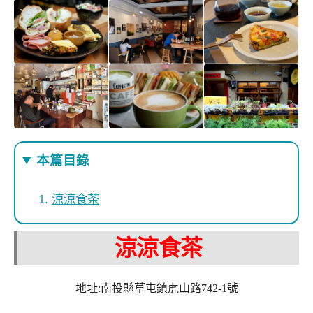
本篇目錄
涼涼食茶
涼涼食茶
地址:南投縣草屯鎮虎山路742-1號