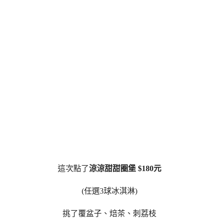
這次點了
涼涼甜甜圈堡 $180元
(任選3球冰淇淋)
挑了覆盆子、焙茶、刺荔枝