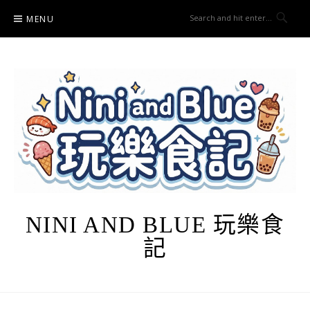
Skip
MENU
to
content
NINI AND BLUE 玩樂食
記