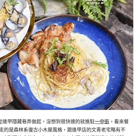
從逢甲隱藏巷弄做起，沒想到很快速的就進駐
一中街
，看來餐
走的是森林系復古小木屋風格，跟逢甲店的文青老宅略有不