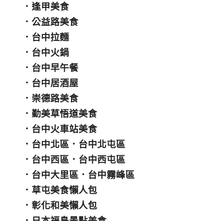
．
逢甲美食
．
公益路美食
．
台中拉麵
．
台中火鍋
．
台中早午餐
．
台中居酒屋
．
崇德路美食
．
勤美草悟道美食
．
台中火車站美食
．
台中北區
．
台中北屯區
．
台中西區
．
台中西屯區
．
台中大里區
．
台中霧峰區
．
草屯美食懶人包
．
彰化和美懶人包
．
日本福島景點美食