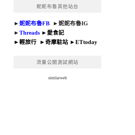
妮妮布魯其他站台
►
妮妮布魯FB
►
妮妮布魯IG
►
Threads
►
愛食記
►
輕旅行
►
奇摩駐站
►
ETtoday
流量公開測試網站
similarweb