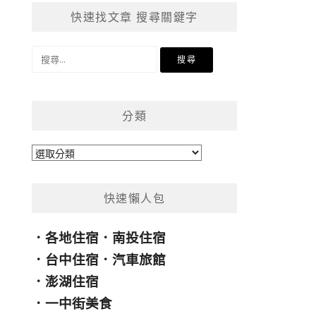
快速找文章 搜尋關鍵字
搜
尋
關
鍵
分類
字:
分
類
快速懶人包
．
各地住宿
．
南投住宿
．
台中住宿
．
汽車旅館
．
澎湖住宿
．
一中街美食