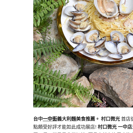
台中
一中街
義大利麵美食推薦。
村口微光
首店
點頗受好評才能如此成功展店!
村口微光 一中店