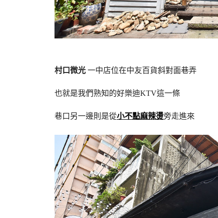
村口微光
一中店位在中友百貨斜對面巷弄
也就是我們熟知的好樂迪KTV這一條
巷口另一邊則是從
小不點麻辣燙
旁走進來