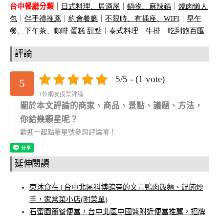
台中餐廳分類
｜
日式料理、居酒屋
｜
鍋物。麻辣鍋
｜
燒肉懶人
包
｜
伴手禮推薦
｜
約會餐廳
｜
不限時、有插座、
WIFI
｜
早午
餐、下午茶、咖啡 蛋糕 甜點
｜
泰式料理
｜
牛排
｜
吃到飽百匯
評論
5/5 - (1 vote)
5
1位網友投票評論
關於本文評論的商家、商品、景點、議題、方法，
你給幾顆星呢？
歡迎一起點擊星號參與評論唷！
延伸閱讀
東沐食在 | 台中北區科博館旁的文青鴨肉飯麵、餛飩炒
手，家常菜小店(附菜單)
石蜜園簡餐便當，台中北區中國醫附近便當推薦，招牌