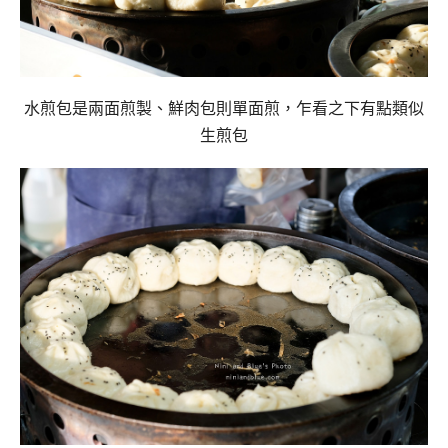
水煎包是兩面煎製、鮮肉包則單面煎，
乍看之下有點類似
生煎包