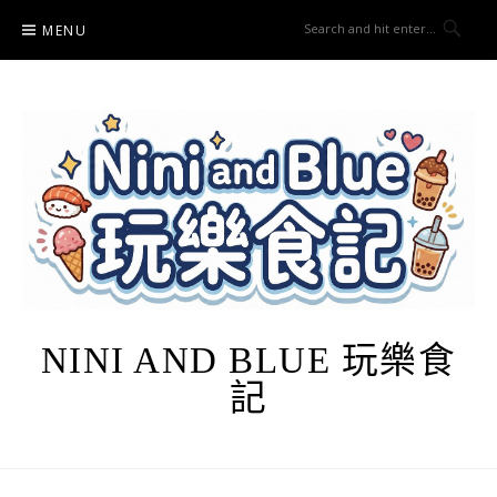
Skip
MENU
to
content
NINI AND BLUE 玩樂食
記