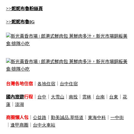
>>妮妮布魯粉絲頁
>>妮妮布魯IG
台灣各地住宿
｜
各地住宿
｜
台中住宿
國內旅遊
行程
｜
台中
｜
大雪山
｜
南投
｜
雲林
｜
台南
｜
台東
｜
花
蓮
｜
澎湖
商圈懶人包
｜
公益路
｜
勤美誠品
.
草悟道
｜
東海中科
｜
一中街
｜
逢甲商圈
｜
台中火車站