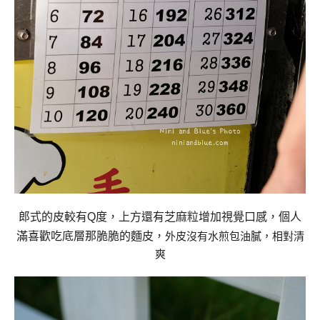
郎式的皮較有Q度，
上方還有芝麻粒增加視覺口感，
個人
滿喜歡吃底層那脆脆的麵皮，
外皮沒有水煎包油膩，相對清
爽