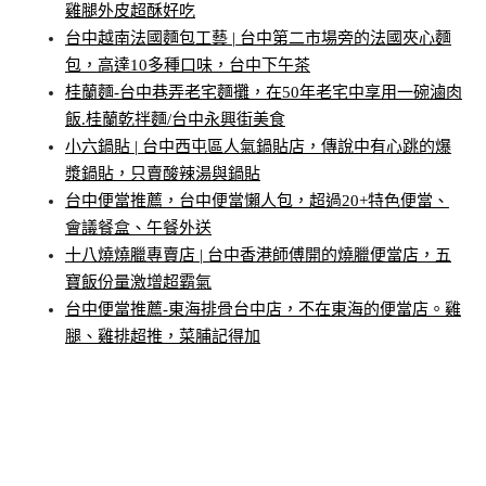
雞腿外皮超酥好吃
台中越南法國麵包工藝 | 台中第二市場旁的法國夾心麵
包，高達10多種口味，台中下午茶
桂蘭麵-台中巷弄老宅麵攤，在50年老宅中享用一碗滷肉
飯.桂蘭乾拌麵/台中永興街美食
小六鍋貼 | 台中西屯區人氣鍋貼店，傳說中有心跳的爆
漿鍋貼，只賣酸辣湯與鍋貼
台中便當推薦，台中便當懶人包，超過20+特色便當、
會議餐盒、午餐外送
十八燒燒臘專賣店 | 台中香港師傅開的燒臘便當店，五
寶飯份量激增超霸氣
台中便當推薦-東海排骨台中店，不在東海的便當店。雞
腿、雞排超推，菜脯記得加