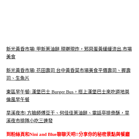
新光黃昏市場| 甲新蔥油餅 現擀現炸，邪惡蛋黃緩緩流出.市場
美食
新光黃昏市場| 花田壽司 台中黃昏菜市場美食平價壽司、握壽
司、生魚片
東區早午餐| 漢堡巴士 Burger Bus，搭上漢堡巴士來吃道地英
倫風早午餐
旱溪夜市| 方臉師傅豆干、何佳佳蔥油餅、電話亭排骨酥，旱
溪夜市排隊小吃三連發
到粉絲頁和Nini and Blue聊聊天吧!!分享你的秘密景點與餐廳