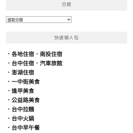
分類
字:
分
類
快速懶人包
．
各地住宿
．
南投住宿
．
台中住宿
．
汽車旅館
．
澎湖住宿
．
一中街美食
．
逢甲美食
．
公益路美食
．
台中拉麵
．
台中火鍋
．
台中早午餐