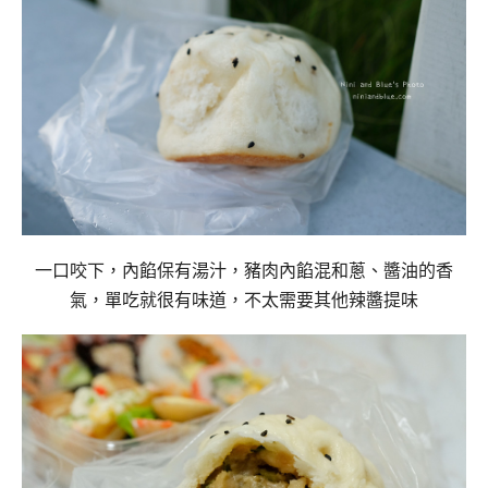
一口咬下，內餡保有湯汁，
豬肉內餡混和蔥、醬油的香
氣，
單吃就很有味道，不太需要其他辣醬提味