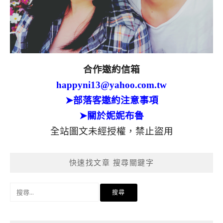
合作邀約信箱
happyni13@yahoo.com.tw
➤部落客邀約注意事項
➤關於妮妮布魯
全站圖文未經授權，禁止盜用
快速找文章 搜尋關鍵字
搜
尋
關
鍵