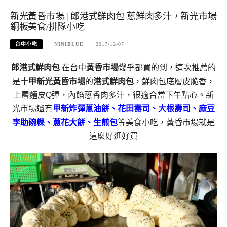
新光黃昏市場 | 郎港式鮮肉包 蔥鮮肉多汁，新光市場
銅板美食/排隊小吃
台中小吃
NINIBLUE
2017-12-07
郎港式鮮肉包
在台中
黃昏市場
幾乎都買的到，這次推薦的
是
十甲新光黃昏市場
的
港式鮮肉包
，鮮肉包底層皮脆香，
上層麵皮Q彈，內餡蔥香肉多汁，很適合當下午點心。新
光市場還有
甲新炸彈蔥油餅
、
花田壽司
、大根壽司、麻豆
李助碗粿、蔥花大餅、生煎包
等美食小吃，黃昏市場就是
這麼好逛好買