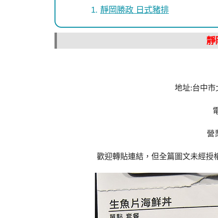
靜岡勝政 日式豬排
靜
地址:台中市
電
營業
歡迎轉貼連結，但全篇圖文未經授