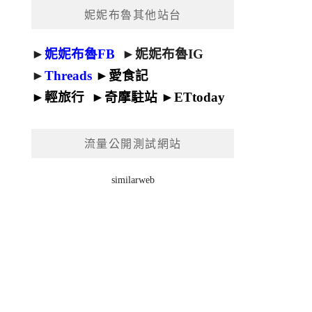
妮妮布魯其他站台
►
妮妮布魯FB
►
妮妮布魯IG
►
Threads
►
愛食記
►
輕旅行
►
奇摩駐站
►
ETtoday
流量公開測試網站
similarweb