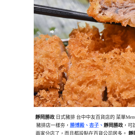
靜岡勝政
日式豬排 台中中友百貨店的 菜單Men
豬排店一樣夯，
勝博殿
、
杏子
、
靜岡勝政
，可
兩家分店了，而且都設點在百貨公司居多。
靜