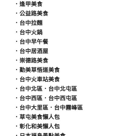
．
逢甲美食
．
公益路美食
．
台中拉麵
．
台中火鍋
．
台中早午餐
．
台中居酒屋
．
崇德路美食
．
勤美草悟道美食
．
台中火車站美食
．
台中北區
．
台中北屯區
．
台中西區
．
台中西屯區
．
台中大里區
．
台中霧峰區
．
草屯美食懶人包
．
彰化和美懶人包
．
日本福島景點美食