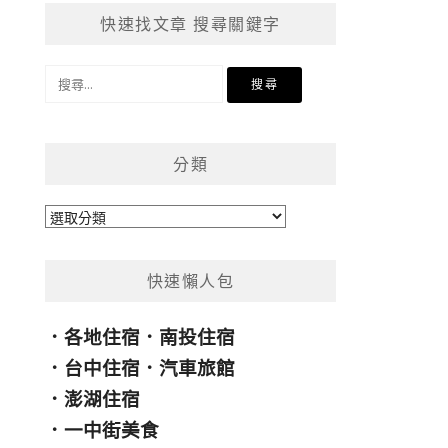
快速找文章 搜尋關鍵字
搜
尋
關
鍵
分類
字:
分
類
快速懶人包
．
各地住宿
．
南投住宿
．
台中住宿
．
汽車旅館
．
澎湖住宿
．
一中街美食