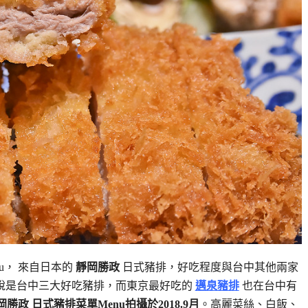
u， 來自日本的
靜岡勝政
日式豬排，好吃程度與台中其他兩家
說是台中三大好吃豬排，而東京最好吃的
邁泉豬排
也在台中有
岡勝政 日式豬排菜單Menu拍攝於2018.9月
。高麗菜絲、白飯、