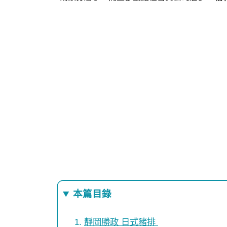
本篇目錄
靜岡勝政 日式豬排