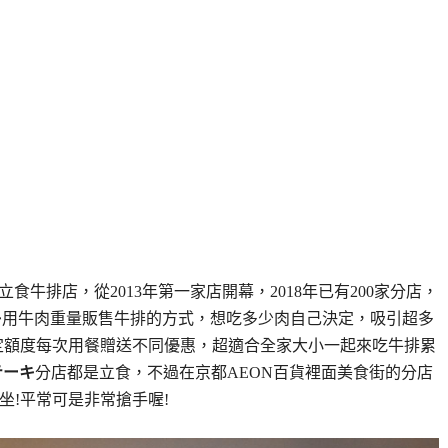
食牛排店，從2013年第一家店開幕，2018年已有200家分店，
キ
用牛肉重量販售牛排的方式，想吃多少肉自己決定，吸引超多
定額度每次用餐贈送不同優惠，超適合全家大小一起來吃牛排累
ステーキ
分店都是立食，不過在京都AEON百貨裡面美食街的分店
坐!平常可是非常搶手喔!