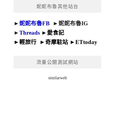
妮妮布魯其他站台
►
妮妮布魯FB
►
妮妮布魯IG
►
Threads
►
愛食記
►
輕旅行
►
奇摩駐站
►
ETtoday
流量公開測試網站
similarweb