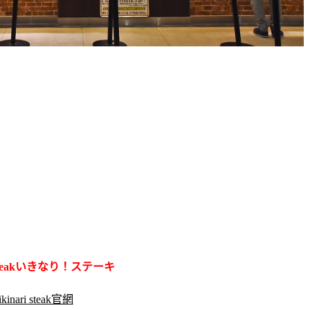
teak
いきなり！ステーキ
ikinari steak官網