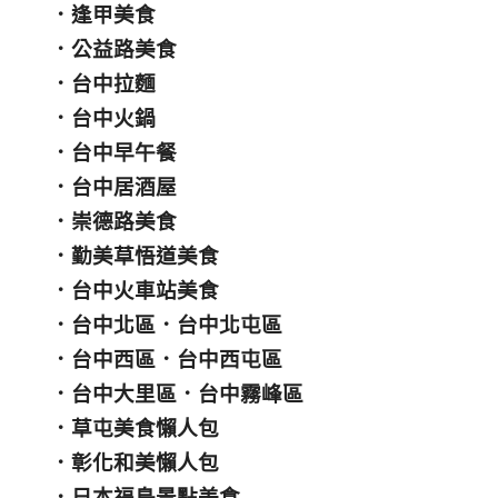
．
逢甲美食
．
公益路美食
．
台中拉麵
．
台中火鍋
．
台中早午餐
．
台中居酒屋
．
崇德路美食
．
勤美草悟道美食
．
台中火車站美食
．
台中北區
．
台中北屯區
．
台中西區
．
台中西屯區
．
台中大里區
．
台中霧峰區
．
草屯美食懶人包
．
彰化和美懶人包
．
日本福島景點美食