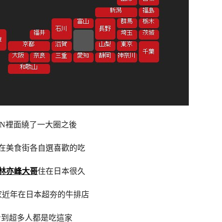
ON裡面繞了一大圈之後
在美食街各自選喜歡的吃
林亦峰大哥
住在日本很久
家近年在日本超夯的牛排店
i看到超多人都是吃這家