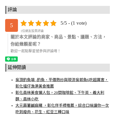
評論
5/5 - (1 vote)
5
1位網友投票評論
關於本文評論的商家、商品、景點、議題、方法，
你給幾顆星呢？
歡迎一起點擊星號參與評論唷！
延伸閱讀
吳頂釣魚場 -釣魚、平價熱炒與現流吳郭魚6吃超厲害，
彰化塭仔漁港美食推薦
彰化員林美食懶人包，20間咖啡館、下午茶、義大利
麵、員林小吃
大元蔴薯鹹麻糬 ，彰化伴手禮推薦，綜合口味讓你一次
吃到瘦肉、花生、紅豆三種口味