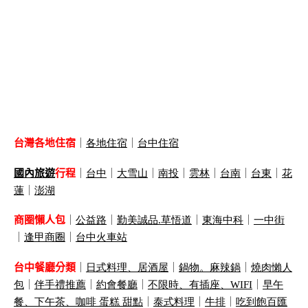
台灣各地住宿
｜
各地住宿
｜
台中住宿
國內旅遊
行程
｜
台中
｜
大雪山
｜
南投
｜
雲林
｜
台南
｜
台東
｜
花
蓮
｜
澎湖
商圈懶人包
｜
公益路
｜
勤美誠品
.
草悟道
｜
東海中科
｜
一中街
｜
逢甲商圈
｜
台中火車站
台中餐廳分類
｜
日式料理、居酒屋
｜
鍋物。麻辣鍋
｜
燒肉懶人
包
｜
伴手禮推薦
｜
約會餐廳
｜
不限時、有插座、
WIFI
｜
早午
餐、下午茶、咖啡 蛋糕 甜點
｜
泰式料理
｜
牛排
｜
吃到飽百匯