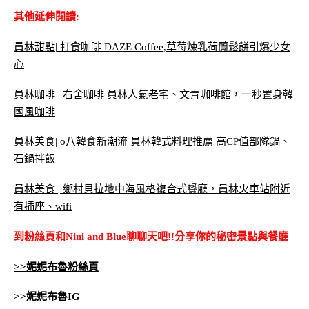
其他延伸閱讀:
員林甜點| 打食咖啡 DAZE Coffee,草莓煉乳荷蘭鬆餅引爆少女
心
員林咖啡 | 右舍咖啡 員林人氣老宅、文青咖啡館，一秒置身韓
國風咖啡
員林美食| o八韓食新潮流 員林韓式料理推薦 高CP值部隊鍋、
石鍋拌飯
員林美食 | 鄉村貝拉地中海風格複合式餐廳，員林火車站附近
有插座、wifi
到粉絲頁和Nini and Blue聊聊天吧!!分享你的秘密景點與餐廳
>>妮妮布魯粉絲頁
>>妮妮布魯IG