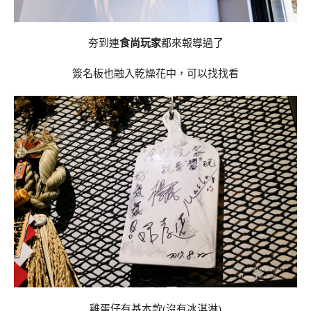
夯到連
食尚玩家
都來報導過了
簽名板也融入乾燥花中，可以找找看
雞蛋仔有基本款(沒有冰淇淋)