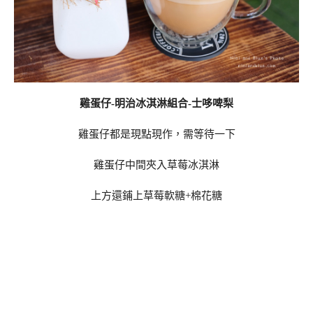
雞蛋仔-明治冰淇淋組合-士哆啤梨
雞蛋仔都是現點現作，需等待一下
雞蛋仔中間夾入草莓冰淇淋
上方還鋪上草莓軟糖+棉花糖