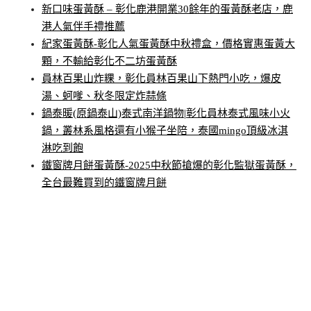
新口味蛋黃酥 – 彰化鹿港開業30餘年的蛋黃酥老店，鹿
港人氣伴手禮推薦
紀家蛋黃酥-彰化人氣蛋黃酥中秋禮盒，價格實惠蛋黃大
顆，不輸給彰化不二坊蛋黃酥
員林百果山炸粿，彰化員林百果山下熱門小吃，爆皮
湯、蚵嗲、秋冬限定炸蒜條
鍋泰暖(原鍋泰山)泰式南洋鍋物|彰化員林泰式風味小火
鍋，叢林系風格還有小猴子坐陪，泰國mingo頂級冰淇
淋吃到飽
鐵窗牌月餅蛋黃酥-2025中秋節搶爆的彰化監獄蛋黃酥，
全台最難買到的鐵窗牌月餅