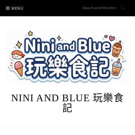
Skip
MENU
to
content
NINI AND BLUE 玩樂食
記