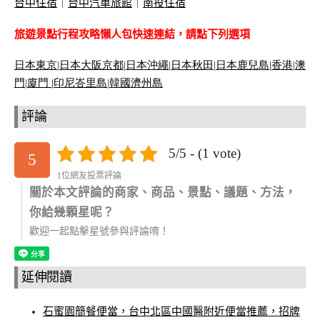
台中住宿
｜
台中汽車旅館
｜
南投住宿
旅遊景點行程攻略懶人包快速連結，請點下列選項
日本東京
|
日本大阪京都
|
日本沖繩
|
日本秋田
|
日本鹿兒島|
香港
|
澳
門
|
廈門 |
印尼峇里島
|
韓國濟州島
評論
5/5 - (1 vote)
5
1位網友投票評論
關於本文評論的商家、商品、景點、議題、方法，
你給幾顆星呢？
歡迎一起點擊星號參與評論唷！
延伸閱讀
石蜜園簡餐便當，台中北區中國醫附近便當推薦，招牌