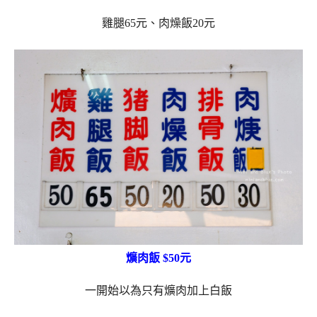
雞腿65元、肉燥飯20元
爌肉飯 $50元
一開始以為只有爌肉加上白飯