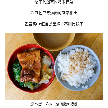
想不到還有附贈兩樣菜
跟其他只有爌肉的店家相比
乙盛高CP值自動出線，不用比較了
原本想一次KO爌肉飯&豬腳