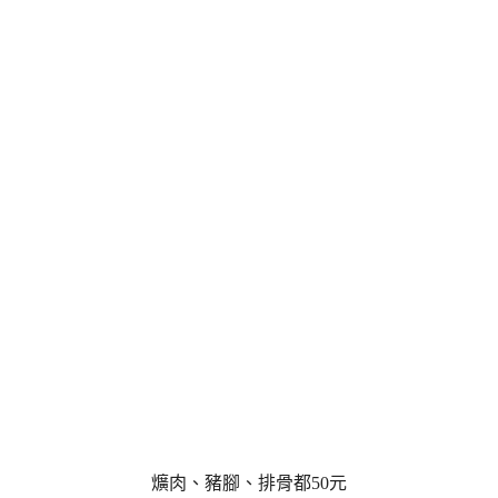
爌肉、豬腳、排骨都50元