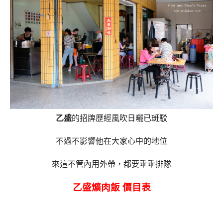
乙盛
的招牌歷經風吹日曬已斑駁
不過不影響他在大家心中的地位
來這不管內用外帶，都要乖乖排隊
乙盛爌肉飯 價目表