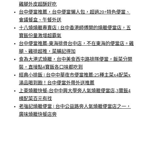
雞腿外皮超酥好吃
台中便當推薦，台中便當懶人包，超過20+特色便當、
會議餐盒、午餐外送
十八燒燒臘專賣店 | 台中香港師傅開的燒臘便當店，五
寶飯份量激增超霸氣
台中便當推薦-東海排骨台中店，不在東海的便當店。雞
腿、雞排超推，菜脯記得加
食為大港式燒臘，台中美食西屯路排隊便當，飯菜分開
裝，直接點4寶飯各口味都吃到
經典小排飯 | 台中中華夜市便當推薦:25種主菜x4配菜x
湯品喝到飽！台中便當外帶外送推薦
上豪燒臘快餐-台中中興大學旁人氣燒臘便當店,3寶飯4
樣配菜百元有找
老強記燒臘便當 | 台中公益路旁人氣燒臘便當店之一，
廣味燒臘快餐店旁