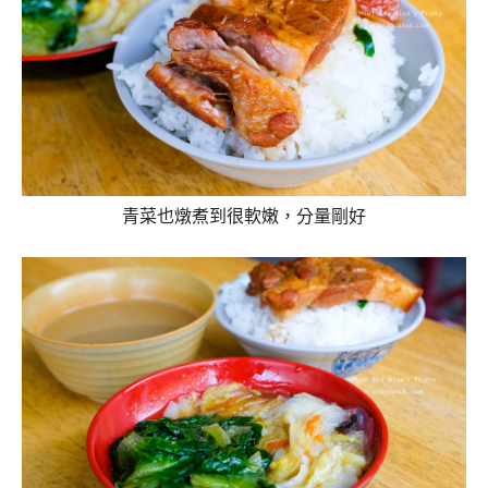
青菜也燉煮到很軟嫩，分量剛好