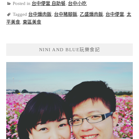
Posted in
台中便當 自助餐
,
台中小吃
Tagged
台中爌肉飯
,
台中豬腳飯
,
乙盛爌肉飯
,
台中便當
,
太
平美食
,
東區美食
NINI AND BLUE玩樂食記