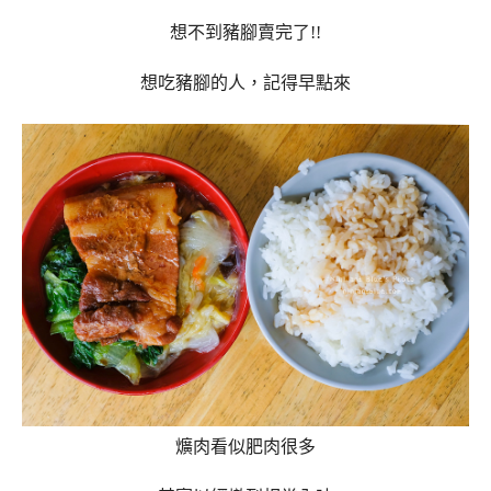
想不到豬腳賣完了!!
想吃豬腳的人，記得早點來
爌肉看似肥肉很多