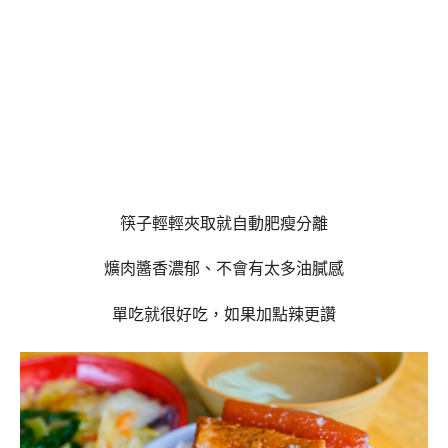
筷子輕輕夾取就自動肥瘦分離
爌肉醬香濃郁、不會有太多油膩感
單吃就很好吃，如果加點辣更讚