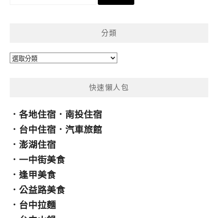
尋
關
鍵
分類
字:
分
類
快速懶人包
．
各地住宿
．
南投住宿
．
台中住宿
．
汽車旅館
．
澎湖住宿
．
一中街美食
．
逢甲美食
．
公益路美食
．
台中拉麵