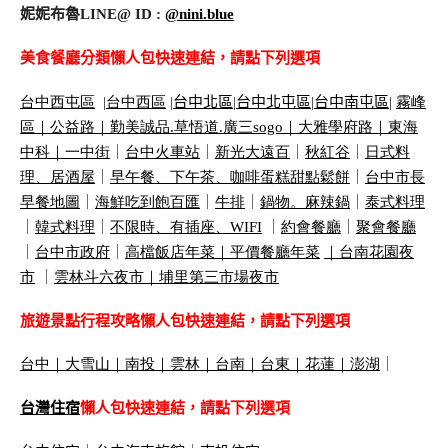
妮妮布魯LINE@ ID :
@nini.blue
美食餐廳分類懶人包快速連結，請點下列選項
台中西屯區
|
台中西區
|
台中北區
|
台中北屯區
|
台中南屯區
|
霧峰
區｜
公益路｜
勤美誠品
.
草悟道
.
廣三
sogo
｜
大雅學府路｜
東海
中科｜
一中街
｜
台中火車站
｜
新光大遠百
｜
秋紅谷
｜
日式料
理、居酒屋
｜
早午餐、下午茶、咖啡蛋糕甜點鬆餅
｜
台中市長
早餐地圖
｜
海鮮吃到飽百匯
｜
牛排
｜
鍋物。麻辣鍋
｜
泰式料理
｜
韓式料理
｜
不限時、有插座、
WIFI
｜
約會餐廳
｜
聚會餐廳
｜
台中市政府
｜
高檔飯店年菜｜
平價餐廳年菜
｜
台南花園夜
市
｜
雲林斗六夜市｜
埔里第三市場夜市
旅遊景點行程攻略懶人包快速連結，請點下列選項
台中
｜
大雪山
｜
南投
｜
雲林
｜
台南
｜
台東
｜
花蓮
｜
澎湖
｜
台灣住宿
懶人包快速連結，請點下列選項