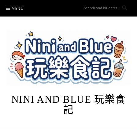
Skip
MENU
to
content
NINI AND BLUE 玩樂食
記