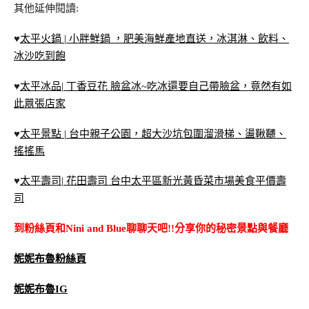
其他延伸閱讀:
♥
太平火鍋 | 小胖鮮鍋 ，肥美海鮮產地直送，冰淇淋、飲料、
冰沙吃到飽
♥
太平冰品| 丁香豆花 臉盆冰~吃冰還要自己帶臉盆，竟然有如
此囂張店家
♥
太平景點 | 台中親子公園，超大沙坑包圍溜滑梯、盪鞦韆、
搖搖馬
♥
太平壽司| 花田壽司 台中太平區新光黃昏菜市場美食平價壽
司
到粉絲頁和Nini and Blue聊聊天吧!!分享你的秘密景點與餐廳
妮妮布魯粉絲頁
妮妮布魯IG