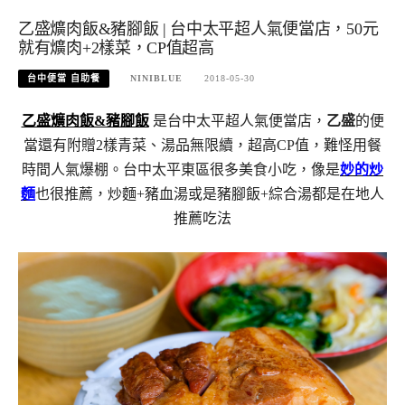
乙盛爌肉飯&豬腳飯 | 台中太平超人氣便當店，50元
就有爌肉+2樣菜，CP值超高
台中便當 自助餐
NINIBLUE
2018-05-30
乙盛爌肉飯&豬腳飯
是台中太平超人氣便當店，
乙盛
的便
當還有附贈2樣青菜、湯品無限續，超高CP值，難怪用餐
時間人氣爆棚。台中太平東區很多美食小吃，像是
妙的炒
麵
也很推薦，炒麵+豬血湯或是豬腳飯+綜合湯都是在地人
推薦吃法