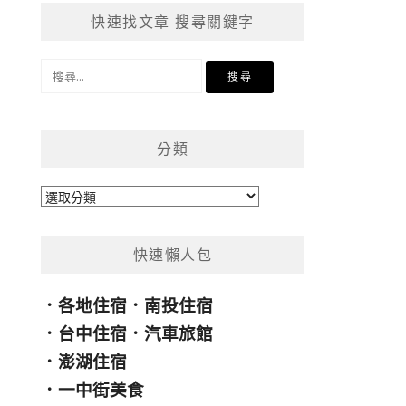
快速找文章 搜尋關鍵字
搜
尋
關
鍵
分類
字:
分
類
快速懶人包
．
各地住宿
．
南投住宿
．
台中住宿
．
汽車旅館
．
澎湖住宿
．
一中街美食