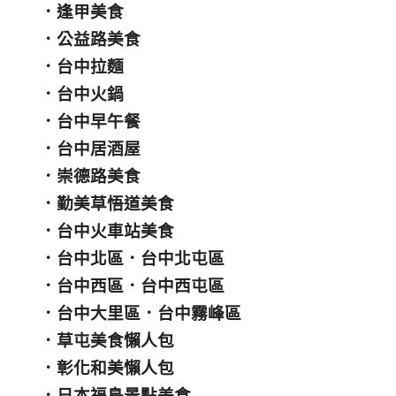
．
逢甲美食
．
公益路美食
．
台中拉麵
．
台中火鍋
．
台中早午餐
．
台中居酒屋
．
崇德路美食
．
勤美草悟道美食
．
台中火車站美食
．
台中北區
．
台中北屯區
．
台中西區
．
台中西屯區
．
台中大里區
．
台中霧峰區
．
草屯美食懶人包
．
彰化和美懶人包
．
日本福島景點美食