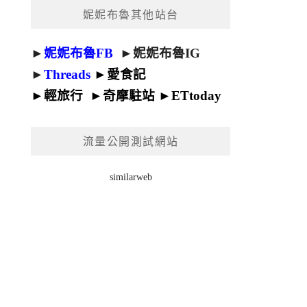
妮妮布魯其他站台
►
妮妮布魯FB
►
妮妮布魯IG
►
Threads
►
愛食記
►
輕旅行
►
奇摩駐站
►
ETtoday
流量公開測試網站
similarweb