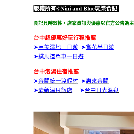
版權所有
©Nini and Blue
玩樂食記
食記具時效性，
店家資訊與優惠以官方公告為主
台中超優惠好玩行程推薦
➤
高美濕地一日遊
➤
賞花半日遊
➤
鐵馬道單車一日遊
台中泡湯住宿推薦
➤
谷關統一渡假村
➤
惠來谷關
➤
清新溫泉飯店
➤
台中日光溫泉