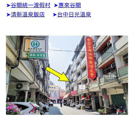
➤
谷關統一渡假村
➤
惠來谷關
➤
清新溫泉飯店
➤
台中日光溫泉