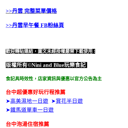
>>丹雲 完整菜單價格
>>丹雲早午餐 FB粉絲頁
歡迎轉貼連結，圖文未經授權嚴禁下載使用
!
版權所有
©Nini and Blue
玩樂食記
食記具時效性，
店家資訊與優惠以官方公告為主
台中超優惠好玩行程推薦
➤
高美濕地一日遊
➤
賞花半日遊
➤
鐵馬道單車一日遊
台中泡湯住宿推薦