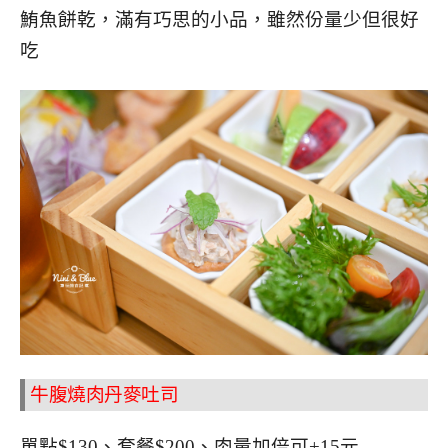
鮪魚餅乾，滿有巧思的小品，雖然份量少但很好
吃
牛腹燒肉丹麥吐司
單點$130、套餐$200、肉量加倍可+15元