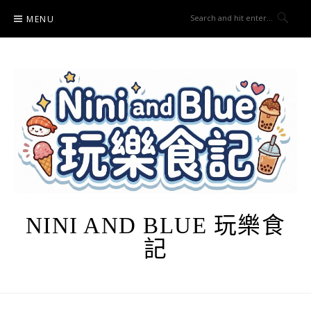
Skip
MENU
to
content
NINI AND BLUE 玩樂食
記