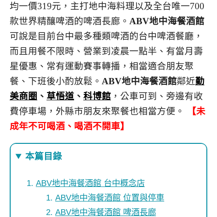
均一價319元，主打地中海料理以及全台唯一700
款世界精釀啤酒的啤酒長廊。
ABV地中海餐酒館
可說是目前台中最多種類啤酒的台中啤酒餐廳，
而且用餐不限時、營業到凌晨一點半、有當月壽
星優惠、常有運動賽事轉播，相當適合朋友聚
餐、下班後小酌放鬆。
ABV地中海餐酒館
鄰近
勤
美商圈
、
草悟道
、
科博館
，公車可到、旁邊有收
費停車場，外縣市朋友來聚餐也相當方便。
【未
成年不可喝酒、喝酒不開車】
本篇目錄
ABV地中海餐酒館 台中概念店
ABV地中海餐酒館 位置與停車
ABV地中海餐酒館 啤酒長廊