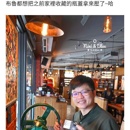
布魯都想把之前家裡收藏的瓶蓋拿來壓了~哈