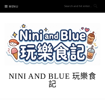
Skip
MENU
to
content
NINI AND BLUE 玩樂食
記