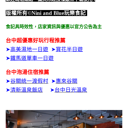
版權所有
©Nini and Blue
玩樂食記
食記具時效性，
店家資訊與優惠以官方公告為主
台中超優惠好玩行程推薦
➤
高美濕地一日遊
➤
賞花半日遊
➤
鐵馬道單車一日遊
台中泡湯住宿推薦
➤
谷關統一渡假村
➤
惠來谷關
➤
清新溫泉飯店
➤
台中日光溫泉