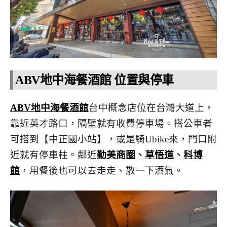
ABV地中海餐酒館 位置與停車
ABV地中海餐酒館
台中概念店位在台灣大道上，
靠近英才路口，隔壁就有收費停車場。搭公車者
可搭到【中正國小站】，或是騎Ubike來，門口附
近就有停車柱。鄰近
勤美商圈
、
草悟道
、
科博
館
，用餐後也可以去走走、散一下酒氣。