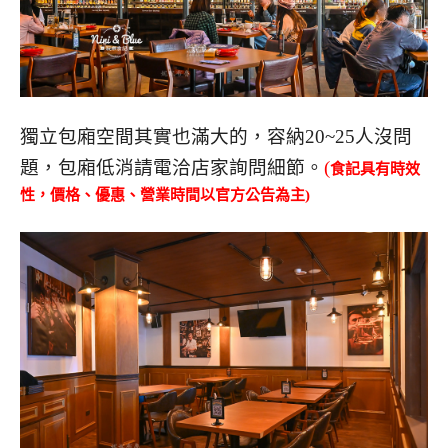
獨立包廂空間其實也滿大的，容納20~25人沒問
題，包廂低消請電洽店家詢問細節。
(
食記具有時效
性，
價格、優惠、營業時間以官方公告為主)