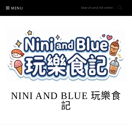
Skip
MENU
to
content
NINI AND BLUE 玩樂食
記