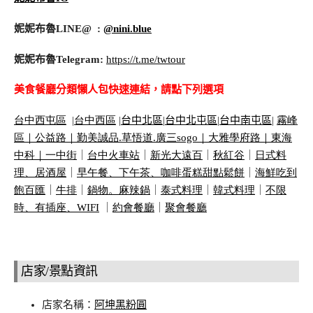
妮妮布魯LINE@ :
@nini.blue
妮妮布魯Telegram:
https://t.me/twtour
美食餐廳分類懶人包快速連結，請點下列選項
台中西屯區
|
台中西區
|
台中北區
|
台中北屯區
|
台中南屯區
|
霧峰
區｜
公益路｜
勤美誠品
.
草悟道
.
廣三
sogo
｜
大雅學府路｜
東海
中科｜
一中街
｜
台中火車站
｜
新光大遠百
｜
秋紅谷
｜
日式料
理、居酒屋
｜
早午餐、下午茶、咖啡蛋糕甜點鬆餅
｜
海鮮吃到
飽百匯
｜
牛排
｜
鍋物。麻辣鍋
｜
泰式料理
｜
韓式料理
｜
不限
時、有插座、
WIFI
｜
約會餐廳
｜
聚會餐廳
店家/景點資訊
店家名稱：
阿坤黑粉圓