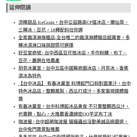
延伸閱讀
涼糧甜品 IceGrain，台中公益路高CP值冰店，嫩仙草、
三種冰、豆花，18種配料任你選
全家霜淇淋旗艦店-全台唯二的霜淇淋體驗店超厲害，多
種冰淇淋口味與甜筒可選擇
好豆堂商號 | 台中西區豆花挫冰店，手作粉粿、布丁、
豆花，嚴選在地農產
玥見冰菓室，台中北區中國醫商圈冰店，月見冰、香蕉
清冰為特色
【台中冰品】 有春冰菓室 科博館門口斜對面果汁，台中
特色冰品店，整顆鳳梨、西瓜打成汁，多家電視媒體報
導
有春冰菓室，台中科博館冰品美食 不只賣整顆西瓜汁，
也賣麵、點心，大推薦香濃綿密QQ芋泥布丁冰
咖波屋 | 台中超萌咖波屋 貓貓蟲出沒勤美誠品綠園道，
台中免門票景點推薦
多多茶坊-台中一中街隱藏版飲品，什麼核廢料?紅魔鬼?