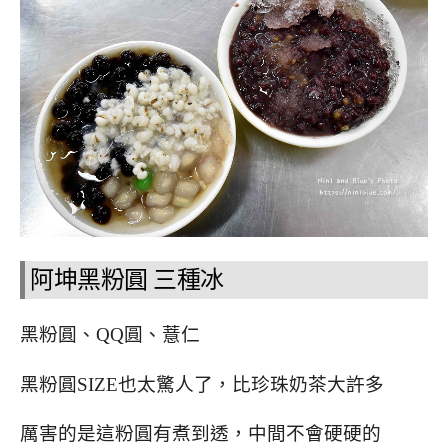
阿坤黑粉圓 三種冰
黑粉圓、QQ圓、薏仁
黑粉圓SIZE也太驚人了，比珍珠奶茶大許多
厲害的是這粉圓有煮到透，中間不會硬硬的