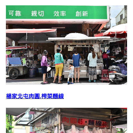
楊家北屯肉圓.榨菜麵線