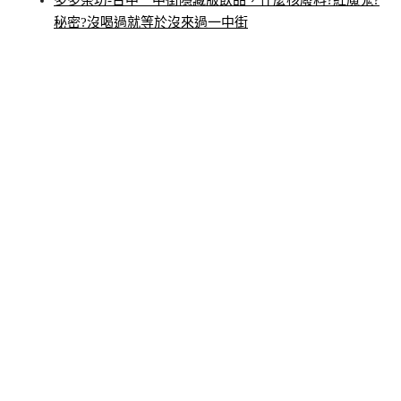
秘密?沒喝過就等於沒來過一中街