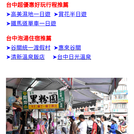
台中超優惠好玩行程推薦
➤
高美濕地一日遊
➤
賞花半日遊
➤
鐵馬道單車一日遊
台中泡湯住宿推薦
➤
谷關統一渡假村
➤
惠來谷關
➤
清新溫泉飯店
➤
台中日光溫泉