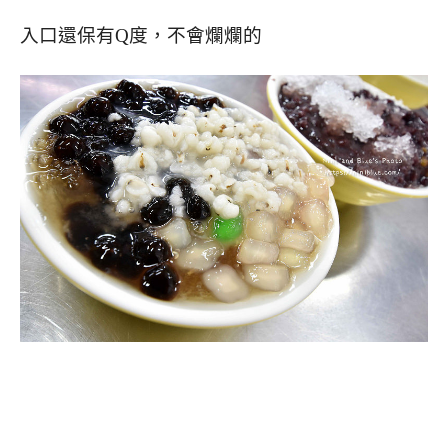
入口還保有Q度，不會爛爛的