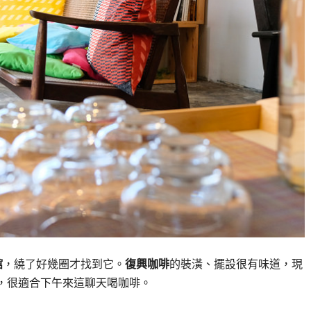
館
，繞了好幾圈才找到它。
復興咖啡
的裝潢、擺設很有味道，現
，很適合下午來這聊天喝咖啡。