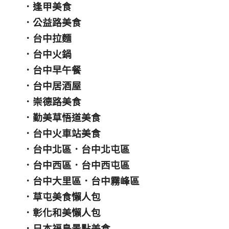
．
逢甲美食
．
公益路美食
．
台中拉麵
．
台中火鍋
．
台中早午餐
．
台中居酒屋
．
崇德路美食
．
勤美草悟道美食
．
台中火車站美食
．
台中北區
．
台中北屯區
．
台中西區
．
台中西屯區
．
台中大里區
．
台中霧峰區
．
草屯美食懶人包
．
彰化和美懶人包
．
日本福島景點美食