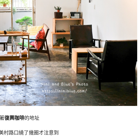
著
復興咖啡
的地址
美村路口繞了幾圈才注意到