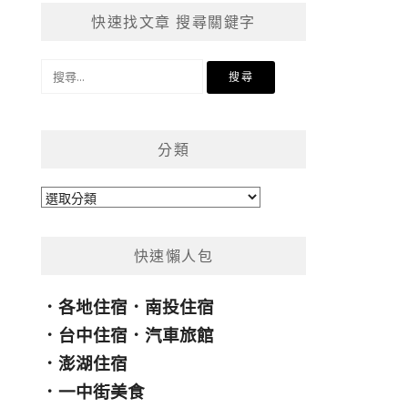
快速找文章 搜尋關鍵字
搜
尋
關
鍵
分類
字:
分
類
快速懶人包
．
各地住宿
．
南投住宿
．
台中住宿
．
汽車旅館
．
澎湖住宿
．
一中街美食