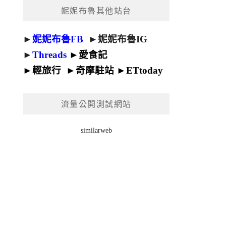
妮妮布魯其他站台
►
妮妮布魯FB
►
妮妮布魯IG
►
Threads
►
愛食記
►
輕旅行
►
奇摩駐站
►
ETtoday
流量公開測試網站
similarweb