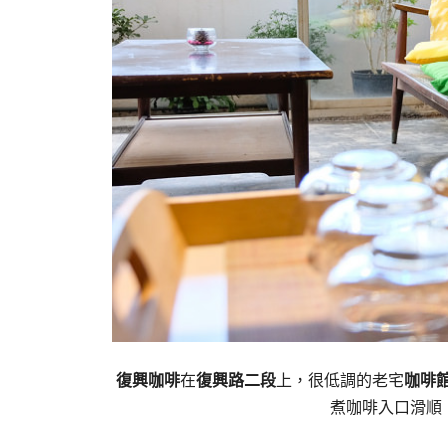
復興咖啡
在
復興路二段
上，很低調的老宅
咖啡
煮咖啡入口滑順