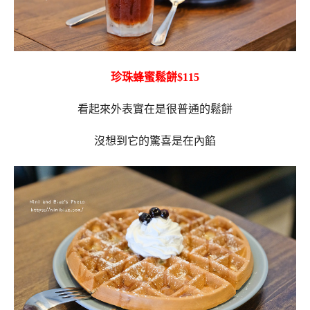
珍珠蜂蜜鬆餅$115
看起來外表實在是很普通的鬆餅
沒想到它的驚喜是在內餡