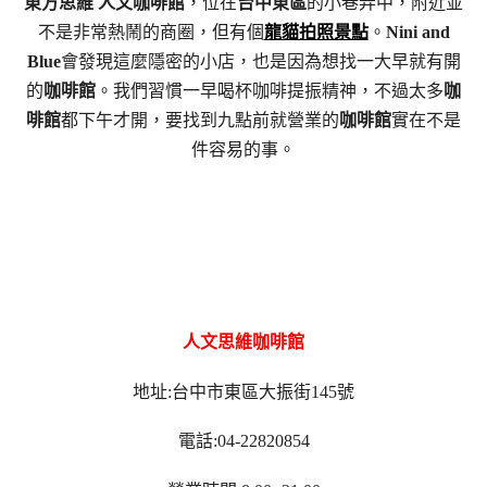
東方思維 人文咖啡館
，位在
台中東區
的小巷弄中，附近並
不是非常熱鬧的商圈，但有個
龍貓拍照景點
。
Nini and
Blue
會發現這麼隱密的小店，也是因為想找一大早就有開
的
咖啡館
。我們習慣一早喝杯咖啡提振精神，不過太多
咖
啡館
都下午才開，要找到九點前就營業的
咖啡館
實在不是
件容易的事。
人文思維咖啡館
地址:台中市東區大振街145號
電話:04-22820854