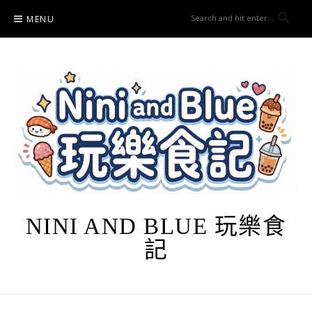
Skip
MENU
to
content
NINI AND BLUE 玩樂食
記