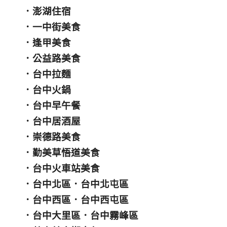
．
澎湖住宿
．
一中街美食
．
逢甲美食
．
公益路美食
．
台中拉麵
．
台中火鍋
．
台中早午餐
．
台中居酒屋
．
崇德路美食
．
勤美草悟道美食
．
台中火車站美食
．
台中北區
．
台中北屯區
．
台中西區
．
台中西屯區
．
台中大里區
．
台中霧峰區