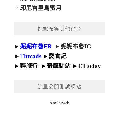
．
印尼峇里島蜜月
妮妮布魯其他站台
►
妮妮布魯FB
►
妮妮布魯IG
►
Threads
►
愛食記
►
輕旅行
►
奇摩駐站
►
ETtoday
流量公開測試網站
similarweb