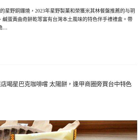
的星野銅鑼燒，2023年星野製菓和榮獲米其林餐盤推薦的与玥
、鹹蛋黃曲奇餅乾等富有台灣本土風味的特色伴手禮禮盒。帶
脆…
，來店喝星巴克咖啡嚐 太陽餅，逢甲商圈旁買台中特色