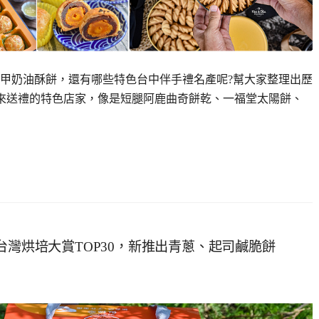
大甲奶油酥餅，還有哪些特色台中伴手禮名產呢?幫大家整理出歷
Blue買來送禮的特色店家，像是短腿阿鹿曲奇餅乾、一福堂太陽餅、
台灣烘培大賞TOP30，新推出青蔥、起司鹹脆餅