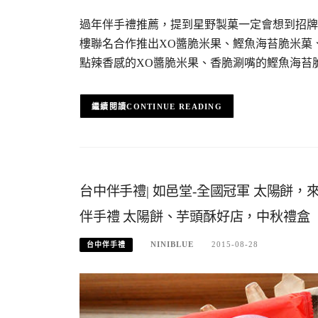
過年伴手禮推薦，提到星野製菓一定會想到招牌
樓聯名合作推出XO醬脆米果、鰹魚海苔脆米菓
點辣香感的XO醬脆米果、香脆涮嘴的鰹魚海苔
CONTINUE READING
台中伴手禮| 如邑堂-全國冠軍 太陽餅
伴手禮 太陽餅、芋頭酥好店，中秋禮盒
NINIBLUE
2015-08-28
台中伴手禮