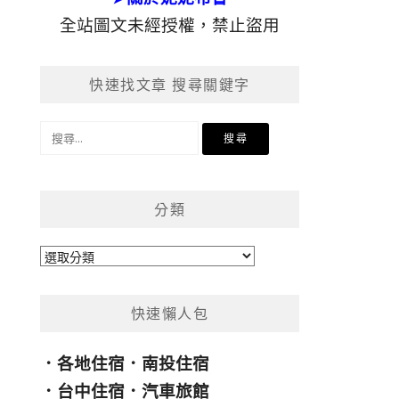
全站圖文未經授權，禁止盜用
快速找文章 搜尋關鍵字
搜
尋
關
鍵
分類
字:
分
類
快速懶人包
．
各地住宿
．
南投住宿
．
台中住宿
．
汽車旅館