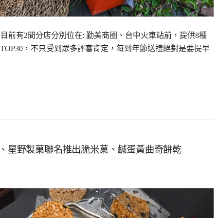
 目前有2間分店分別位在: 勤美商圈、台中火車站前，提供8種
賞TOP30，不只受到眾多評審肯定，每到年節送禮絕對是要提早
玥樓、星野製菓聯名推出脆米菓、鹹蛋黃曲奇餅乾