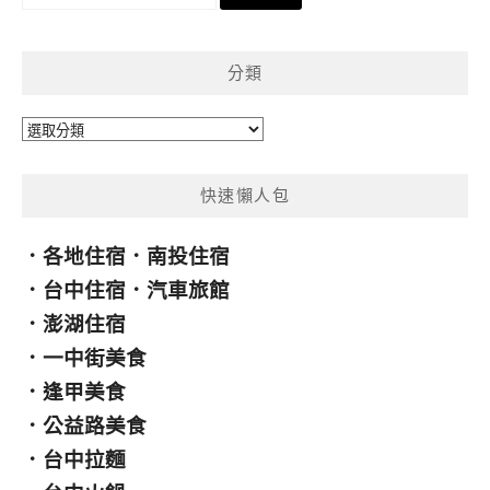
尋
關
鍵
分類
字:
分
類
快速懶人包
．
各地住宿
．
南投住宿
．
台中住宿
．
汽車旅館
．
澎湖住宿
．
一中街美食
．
逢甲美食
．
公益路美食
．
台中拉麵