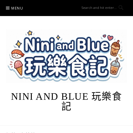
Skip
MENU
to
content
NINI AND BLUE 玩樂食
記