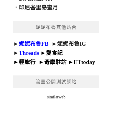
．
印尼峇里島蜜月
妮妮布魯其他站台
►
妮妮布魯FB
►
妮妮布魯IG
►
Threads
►
愛食記
►
輕旅行
►
奇摩駐站
►
ETtoday
流量公開測試網站
similarweb