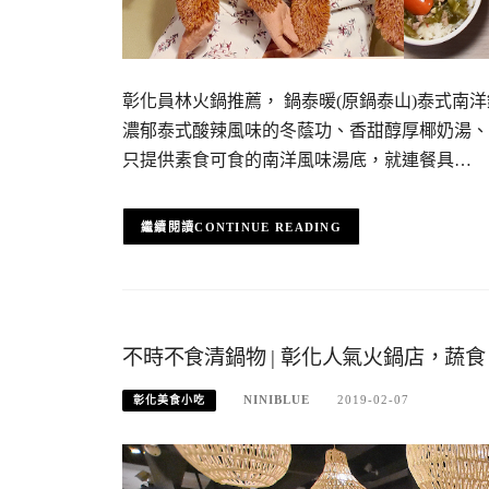
彰化員林火鍋推薦， 鍋泰暖(原鍋泰山)泰式南
濃郁泰式酸辣風味的冬蔭功、香甜醇厚椰奶湯、
只提供素食可食的南洋風味湯底，就連餐具…
CONTINUE READING
不時不食清鍋物 | 彰化人氣火鍋店，蔬
NINIBLUE
2019-02-07
彰化美食小吃