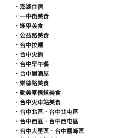
．
澎湖住宿
．
一中街美食
．
逢甲美食
．
公益路美食
．
台中拉麵
．
台中火鍋
．
台中早午餐
．
台中居酒屋
．
崇德路美食
．
勤美草悟道美食
．
台中火車站美食
．
台中北區
．
台中北屯區
．
台中西區
．
台中西屯區
．
台中大里區
．
台中霧峰區