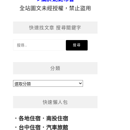
全站圖文未經授權，禁止盜用
快速找文章 搜尋關鍵字
搜
尋
關
鍵
分類
字:
分
類
快速懶人包
．
各地住宿
．
南投住宿
．
台中住宿
．
汽車旅館