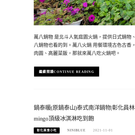
萬八鍋物 是北斗人氣庭園火鍋，提供日式鍋物
八鍋物也看的到。萬八火鍋 用餐環境古色古香
肉圓、高麗菜飯，那就來萬八吃火鍋吧。
CONTINUE READING
鍋泰暖(原鍋泰山)泰式南洋鍋物|彰化
mingo頂級冰淇淋吃到飽
NINIBLUE
2021-11-01
彰化美食小吃