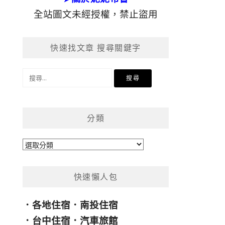
全站圖文未經授權，禁止盜用
快速找文章 搜尋關鍵字
搜
尋
關
鍵
分類
字:
分
類
快速懶人包
．
各地住宿
．
南投住宿
．
台中住宿
．
汽車旅館