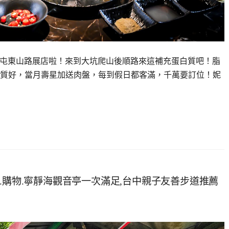
，在北屯東山路展店啦！來到大坑爬山後順路來這補充蛋白質吧！脂
、品質好，當月壽星加送肉盤，每到假日都客滿，千萬要訂位！妮
.購物.寧靜海觀音亭一次滿足,台中親子友善步道推薦