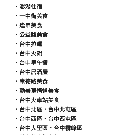
．
澎湖住宿
．
一中街美食
．
逢甲美食
．
公益路美食
．
台中拉麵
．
台中火鍋
．
台中早午餐
．
台中居酒屋
．
崇德路美食
．
勤美草悟道美食
．
台中火車站美食
．
台中北區
．
台中北屯區
．
台中西區
．
台中西屯區
．
台中大里區
．
台中霧峰區