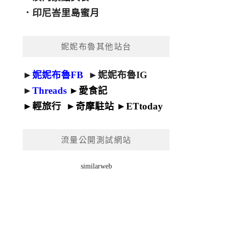
．
印尼峇里島蜜月
妮妮布魯其他站台
►
妮妮布魯FB
►
妮妮布魯IG
►
Threads
►
愛食記
►
輕旅行
►
奇摩駐站
►
ETtoday
流量公開測試網站
similarweb