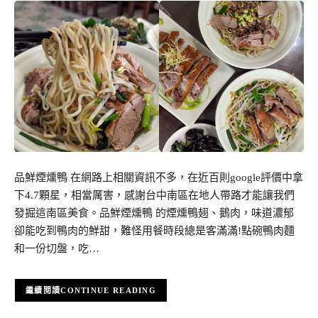
品鮮煙燻鴨 在網路上相關資訊不多，在近百則google評價中拿
下4.7顆星，相當厲害，感謝台中南區在地人帶路才能讓我們
發掘這南區美食。品鮮煙燻鴨 的煙燻鴨翅、鵝肉，味道濃郁
卻能吃到鴨肉的鮮甜，難怪用餐時段總是客滿滿!點碗鴨肉麵
和一份切盤，吃…
CONTINUE READING