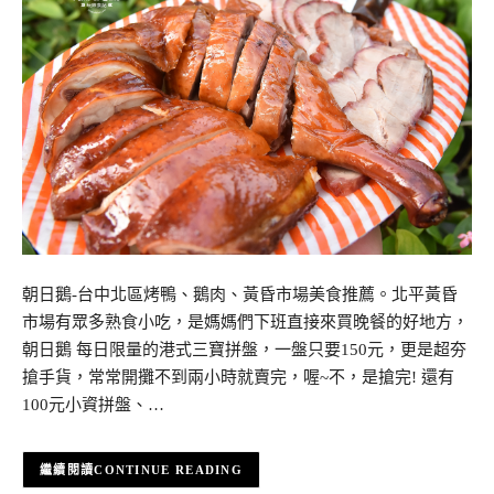
朝日鵝-台中北區烤鴨、鵝肉、黃昏市場美食推薦。北平黃昏
市場有眾多熟食小吃，是媽媽們下班直接來買晚餐的好地方，
朝日鵝 每日限量的港式三寶拼盤，一盤只要150元，更是超夯
搶手貨，常常開攤不到兩小時就賣完，喔~不，是搶完! 還有
100元小資拼盤、…
CONTINUE READING