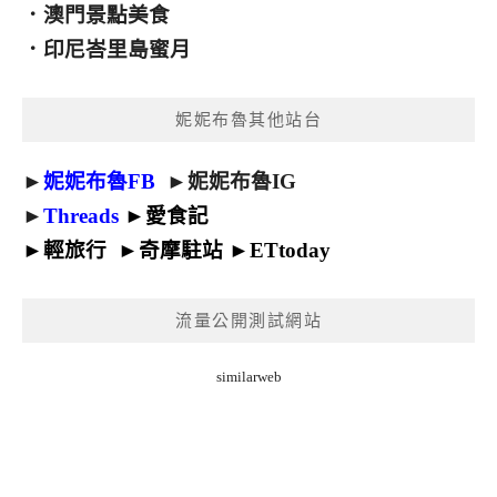
．
澳門景點美食
．
印尼峇里島蜜月
妮妮布魯其他站台
►
妮妮布魯FB
►
妮妮布魯IG
►
Threads
►
愛食記
►
輕旅行
►
奇摩駐站
►
ETtoday
流量公開測試網站
similarweb