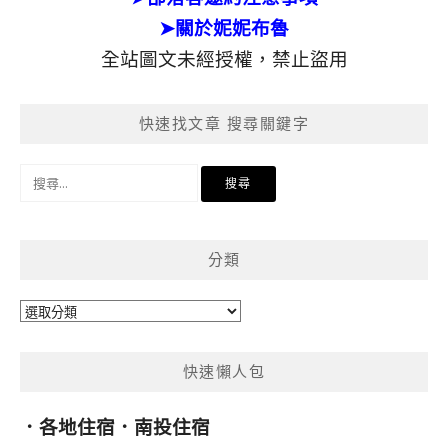
➤關於妮妮布魯
全站圖文未經授權，禁止盜用
快速找文章 搜尋關鍵字
搜
尋
關
鍵
分類
字:
分
類
快速懶人包
．
各地住宿
．
南投住宿