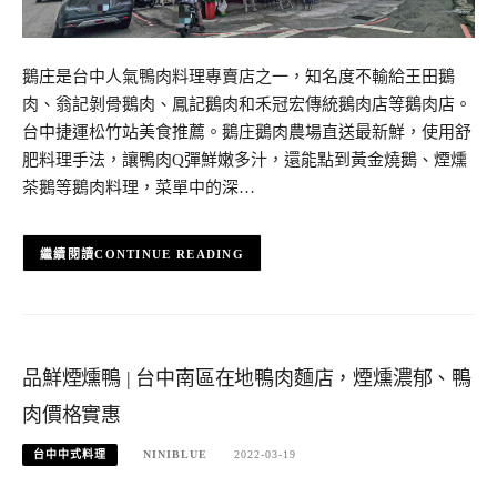
鵝庄是台中人氣鴨肉料理專賣店之一，知名度不輸給王田鵝
肉、翁記剝骨鵝肉、鳳記鵝肉和禾冠宏傳統鵝肉店等鵝肉店。
台中捷運松竹站美食推薦。鵝庄鵝肉農場直送最新鮮，使用舒
肥料理手法，讓鴨肉Q彈鮮嫩多汁，還能點到黃金燒鵝、煙燻
茶鵝等鵝肉料理，菜單中的深…
CONTINUE READING
品鮮煙燻鴨 | 台中南區在地鴨肉麵店，煙燻濃郁、鴨
肉價格實惠
台中中式料理
NINIBLUE
2022-03-19