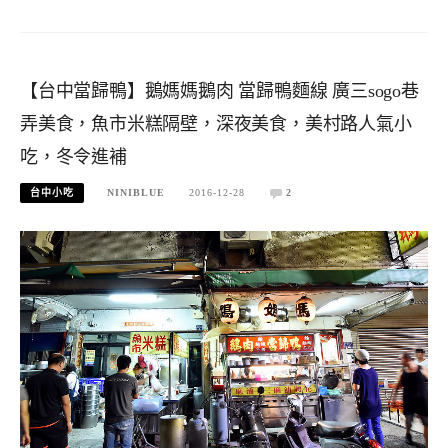
【台中當歸鴨】鵝媽媽鵝肉 當歸鴨麵線 廣三sogo巷
弄美食，魚市米糕隔壁，深夜美食，美村路人氣小
吃，冬令進補
台中小吃
NINIBLUE
2016-12-28
2