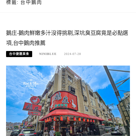
標籤:
台中鵝肉
鵝庄-鵝肉鮮嫩多汁沒得挑剔,深坑臭豆腐竟是必點選
項,台中鵝肉推薦
台中捷運美食
NINIBLUE
2024-07-28