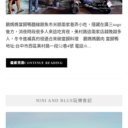
鵝媽媽當歸鴨麵線跟魚市米糕兩家巷弄小吃，隱藏在廣三sogo
後方，消夜時段很多人來這吃宵夜，美村路這兩家店越晚越多
人，冬令進補真的很適合來碗當歸料理 鵝媽媽鵝肉 當歸鴨
地址:台中市西區美村路一段52巷4號 電話:0…
CONTINUE READING
NINI AND BLUE玩樂食記