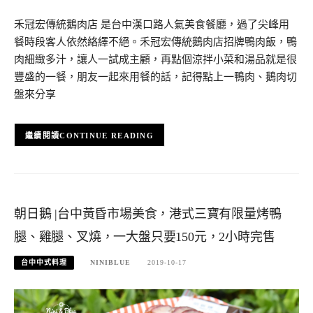
禾冠宏傳統鵝肉店 是台中漢口路人氣美食餐廳，過了尖峰用
餐時段客人依然絡繹不絕。禾冠宏傳統鵝肉店招牌鴨肉飯，鴨
肉細緻多汁，讓人一試成主顧，再點個涼拌小菜和湯品就是很
豐盛的一餐，朋友一起來用餐的話，記得點上一鴨肉、鵝肉切
盤來分享
CONTINUE READING
朝日鵝 |台中黃昏市場美食，港式三寶有限量烤鴨
腿、雞腿、叉燒，一大盤只要150元，2小時完售
台中中式料理
NINIBLUE
2019-10-17