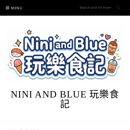
Skip
MENU
to
content
NINI AND BLUE 玩樂食
記