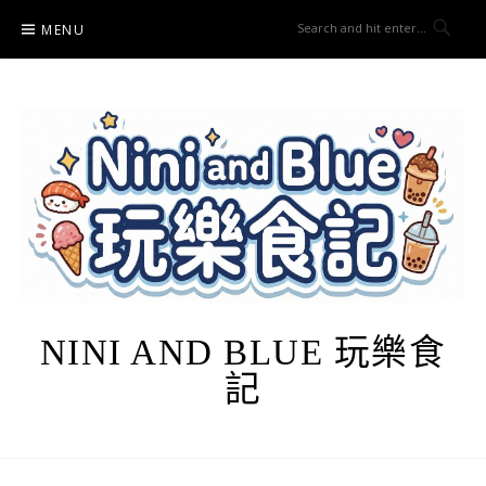
Skip
MENU
to
content
NINI AND BLUE 玩樂食
記