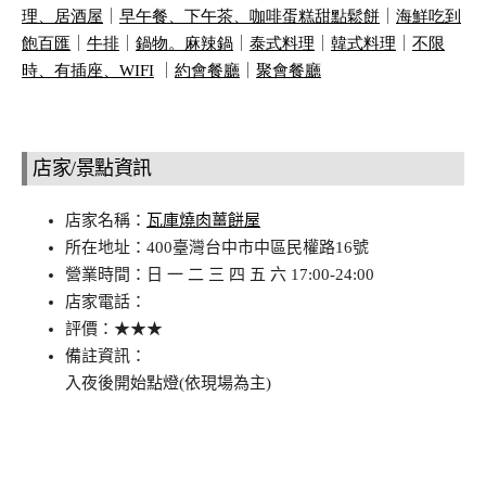
理、居酒屋
｜
早午餐、下午茶、咖啡蛋糕甜點鬆餅
｜
海鮮吃到
飽百匯
｜
牛排
｜
鍋物。麻辣鍋
｜
泰式料理
｜
韓式料理
｜
不限
時、有插座、
WIFI
｜
約會餐廳
｜
聚會餐廳
店家/景點資訊
店家名稱：
瓦庫燒肉薑餅屋
所在地址：400臺灣台中市中區民權路16號
營業時間：日 一 二 三 四 五 六 17:00-24:00
店家電話：
評價：★★★
備註資訊：
入夜後開始點燈(依現場為主)