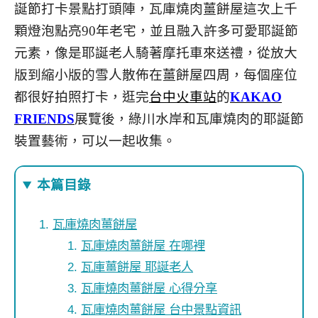
誕節打卡景點打頭陣，瓦庫燒肉薑餅屋這次上千
顆燈泡點亮90年老宅，並且融入許多可愛耶誕節
元素，像是耶誕老人騎著摩托車來送禮，從放大
版到縮小版的雪人散佈在薑餅屋四周，每個座位
都很好拍照打卡，逛完
台中火車站
的
KAKAO
FRIENDS
展覽後，綠川水岸和瓦庫燒肉的耶誕節
裝置藝術，可以一起收集。
本篇目錄
瓦庫燒肉薑餅屋
瓦庫燒肉薑餅屋 在哪裡
瓦庫薑餅屋 耶誕老人
瓦庫燒肉薑餅屋 心得分享
瓦庫燒肉薑餅屋 台中景點資訊