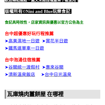
歡迎轉貼連結，圖文未經授權嚴禁下載使用
!
版權所有
©Nini and Blue
玩樂食記
食記具時效性，
店家資訊與優惠以官方公告為主
台中超優惠好玩行程推薦
➤
高美濕地一日遊
➤
賞花半日遊
➤
鐵馬道單車一日遊
台中泡湯住宿推薦
➤
谷關統一渡假村
➤
惠來谷關
➤
清新溫泉飯店
➤
台中日光溫泉
瓦庫燒肉薑餅屋 在哪裡