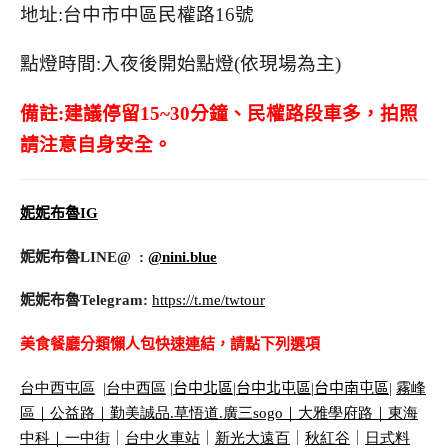
地址:台中市中區民權路16號
點燈時間:入夜後開始點燈(依現場為主)
備註:建議停留15~30分鐘、民權路段車多，拍照
請注意自身安全。
妮妮布魯IG
妮妮布魯LINE@ :
@nini.blue
妮妮布魯Telegram:
https://t.me/twtour
美食餐廳分類懶人包快速連結，請點下列選項
台中西屯區
|
台中西區
|
台中北區
|
台中北屯區
|
台中南屯區
|
霧峰
區｜
公益路｜
勤美誠品
.
草悟道
.
廣三
sogo
｜
大雅學府路｜
東海
中科｜
一中街
｜
台中火車站
｜
新光大遠百
｜
秋紅谷
｜
日式料