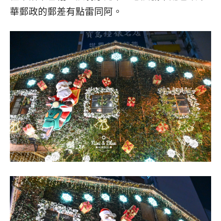
華郵政的郵差有點雷同阿。