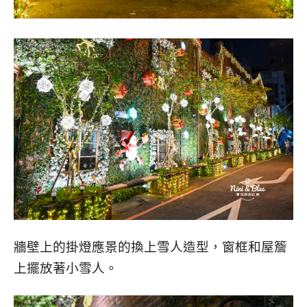
牆壁上的掛燈應景的換上雪人造型，窗框和屋簷
上擺放著小雪人。