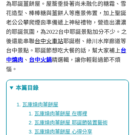
為耶誕薑餅屋。屋簷垂掛著尚未融化的糖霜、雪
花造型、棒棒糖與薑餅人等應景佈置，加上聖誕
老公公攀爬煙囪準備遞上神秘禮物，營造出濃濃
的耶誕氛圍，為2022台中耶誕景點加分不少。之
後還能串聯
台中火車站
耶誕樹、綠川水岸廊道等
台中景點。耶誕節想吃大餐的話，幫大家補上
台
中燒肉
、
台中火鍋
精選輯，讓你輕鬆過節不煩
惱。
本篇目錄
瓦庫燒肉薑餅屋
瓦庫燒肉薑餅屋 在哪裡
瓦庫燒肉薑餅屋 耶誕節裝置藝術
瓦庫燒肉薑餅屋 心得分享