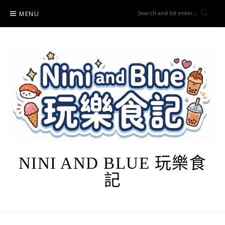
Skip
MENU
to
content
NINI AND BLUE 玩樂食
記