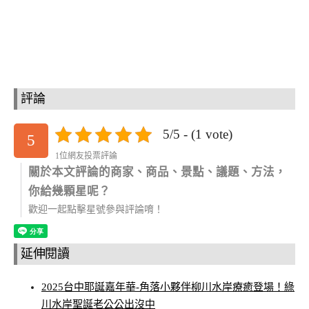
評論
5/5 - (1 vote)
5
1位網友投票評論
關於本文評論的商家、商品、景點、議題、方法，
你給幾顆星呢？
歡迎一起點擊星號參與評論唷！
延伸閱讀
2025台中耶誕嘉年華-角落小夥伴柳川水岸療癒登場！綠
川水岸聖誕老公公出沒中