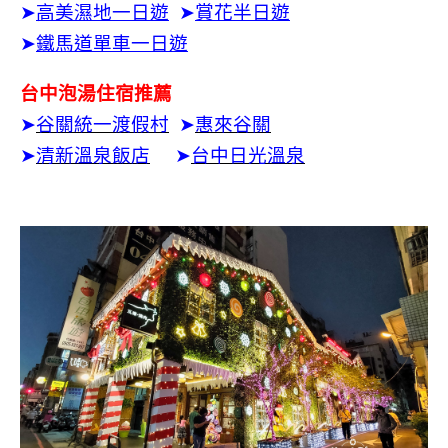
➤
高美濕地一日遊
➤
賞花半日遊
➤
鐵馬道單車一日遊
台中泡湯住宿推薦
➤
谷關統一渡假村
➤
惠來谷關
➤
清新溫泉飯店
➤
台中日光溫泉