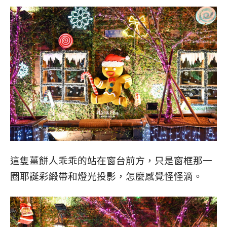
這隻薑餅人乖乖的站在窗台前方，只是窗框那一
圈耶誕彩緞帶和燈光投影，怎麼感覺怪怪滴。