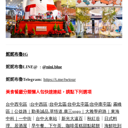
妮妮布魯IG
妮妮布魯LINE@ :
@nini.blue
妮妮布魯Telegram:
https://t.me/twtour
美食餐廳分類懶人包快速連結，請點下列選項
台中西屯區
|
台中西區
|
台中北區
|
台中北屯區
|
台中南屯區
|
霧峰
區｜
公益路｜
勤美誠品
.
草悟道
.
廣三
sogo
｜
大雅學府路｜
東海
中科｜
一中街
｜
台中火車站
｜
新光大遠百
｜
秋紅谷
｜
日式料
理、居酒屋
｜
早午餐、下午茶、咖啡蛋糕甜點鬆餅
｜
海鮮吃到