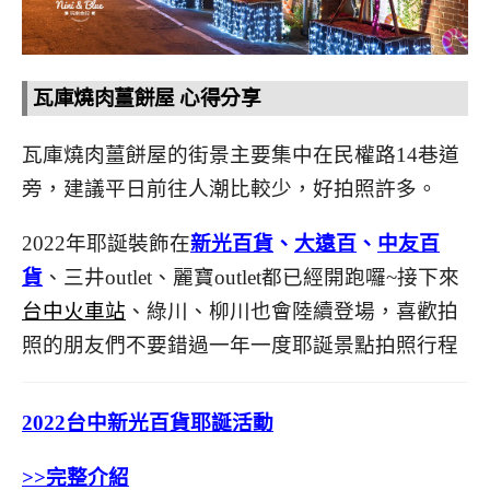
瓦庫燒肉薑餅屋 心得分享
瓦庫燒肉薑餅屋的街景主要集中在民權路14巷道
旁，建議平日前往人潮比較少，好拍照許多。
2022年耶誕裝飾在
新光百貨
、
大遠百
、
中友百
貨
、三井outlet、麗寶outlet都已經開跑囉~接下來
台中火車站
、綠川、柳川也會陸續登場，喜歡拍
照的朋友們不要錯過一年一度耶誕景點拍照行程
2022台中新光百貨耶誕活動
>>完整介紹