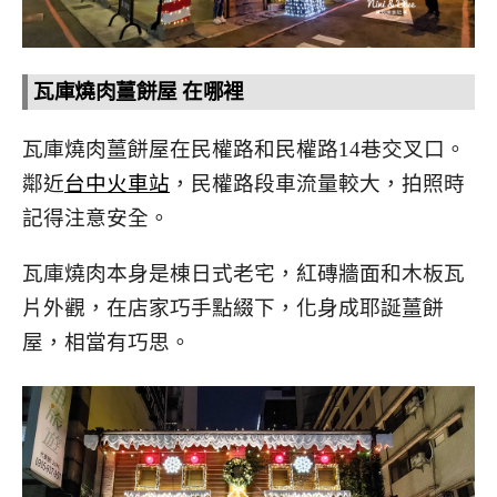
瓦庫燒肉薑餅屋 在哪裡
瓦庫燒肉薑餅屋在民權路和民權路14巷交叉口。
鄰近
台中火車站
，民權路段車流量較大，拍照時
記得注意安全。
瓦庫燒肉本身是棟日式老宅，紅磚牆面和木板瓦
片外觀，在店家巧手點綴下，化身成耶誕薑餅
屋，相當有巧思。