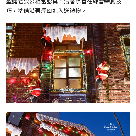
聖誕老公公相當認真，沿著水管在練習攀爬技
巧，準備沿著煙囪進入送禮物。