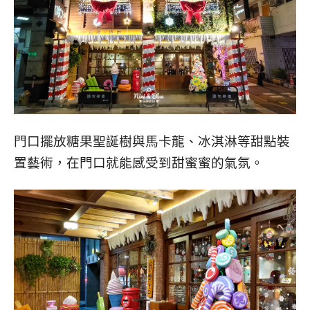
門口擺放糖果聖誕樹與馬卡龍、冰淇淋等甜點裝
置藝術，在門口就能感受到甜蜜蜜的氣氛。