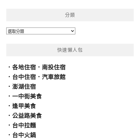
關
鍵
分類
字:
分
類
快速懶人包
．
各地住宿
．
南投住宿
．
台中住宿
．
汽車旅館
．
澎湖住宿
．
一中街美食
．
逢甲美食
．
公益路美食
．
台中拉麵
．
台中火鍋