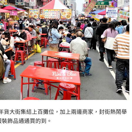
年貨大街集結上百攤位，加上兩邊商家，封街熱鬧舉
服裝飾品通通買的到。