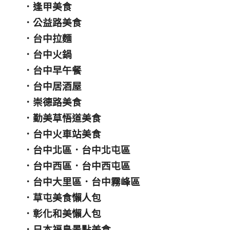
．
逢甲美食
．
公益路美食
．
台中拉麵
．
台中火鍋
．
台中早午餐
．
台中居酒屋
．
崇德路美食
．
勤美草悟道美食
．
台中火車站美食
．
台中北區
．
台中北屯區
．
台中西區
．
台中西屯區
．
台中大里區
．
台中霧峰區
．
草屯美食懶人包
．
彰化和美懶人包
．
日本福島景點美食