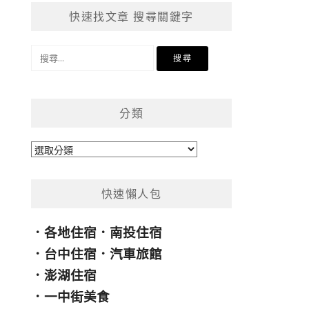
快速找文章 搜尋關鍵字
搜
尋
關
鍵
分類
字:
分
類
快速懶人包
．
各地住宿
．
南投住宿
．
台中住宿
．
汽車旅館
．
澎湖住宿
．
一中街美食