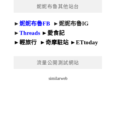
妮妮布魯其他站台
►
妮妮布魯FB
►
妮妮布魯IG
►
Threads
►
愛食記
►
輕旅行
►
奇摩駐站
►
ETtoday
流量公開測試網站
similarweb