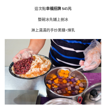
這次點
幸福招牌 $45元
整碗冰先鋪上剉冰
淋上滿滿的手炒黑糖+煉乳