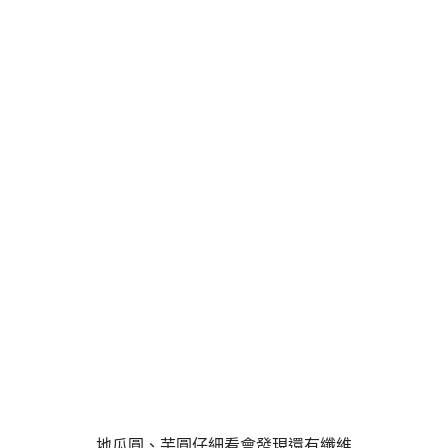
地瓜圓、芋圓仔細看會發現還有纖維