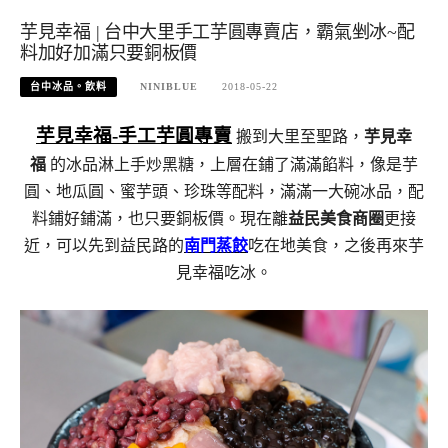
芋見幸福 | 台中大里手工芋圓專賣店，霸氣剉冰~配
料加好加滿只要銅板價
台中冰品。飲料
NINIBLUE
2018-05-22
芋見幸福-手工芋圓專賣
搬到大里至聖路，
芋見幸
福
的冰品淋上手炒黑糖，上層在鋪了滿滿餡料，像是芋
圓、地瓜圓、蜜芋頭、珍珠等配料，滿滿一大碗冰品，配
料鋪好鋪滿，也只要銅板價。現在離
益民美食商圈
更接
近，可以先到益民路的
南門蒸餃
吃在地美食，之後再來芋
見幸福吃冰。