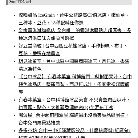
延伸閱讀
涼糧甜品 IceGrain，台中公益路高CP值冰店，嫩仙草、
三種冰、豆花，18種配料任你選
全家霜淇淋旗艦店-全台唯二的霜淇淋體驗店超厲害，多
種冰淇淋口味與甜筒可選擇
好豆堂商號 | 台中西區豆花挫冰店，手作粉粿、布丁、
豆花，嚴選在地農產
玥見冰菓室，台中北區中國醫商圈冰店，月見冰、香蕉
清冰為特色
【台中冰品】 有春冰菓室 科博館門口斜對面果汁，台中
特色冰品店，整顆鳳梨、西瓜打成汁，多家電視媒體報
導
有春冰菓室，台中科博館冰品美食 不只賣整顆西瓜汁，
也賣麵、點心，大推薦香濃綿密QQ芋泥布丁冰
咖波屋 | 台中超萌咖波屋 貓貓蟲出沒勤美誠品綠園道，
台中免門票景點推薦
多多茶坊-台中一中街隱藏版飲品，什麼核廢料?紅魔鬼?