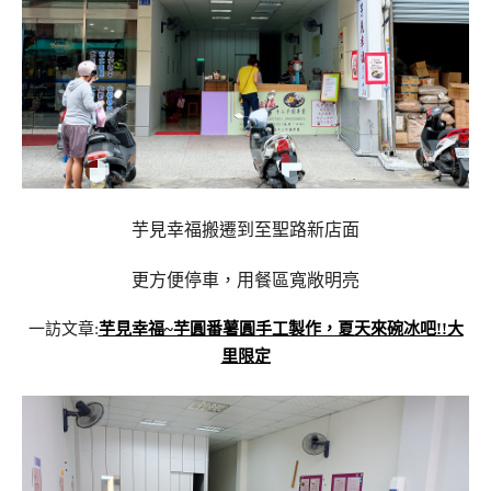
芋見幸福搬遷到至聖路新店面
更方便停車，用餐區寬敞明亮
一訪文章:
芋見幸福~芋圓番薯圓手工製作，夏天來碗冰吧!!大
里限定