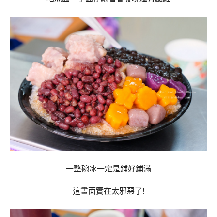
一整碗冰一定是鋪好鋪滿
這畫面實在太邪惡了!