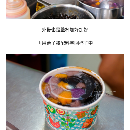
外帶也是整杯加好加好
再用蓋子將配料塞回杯子中