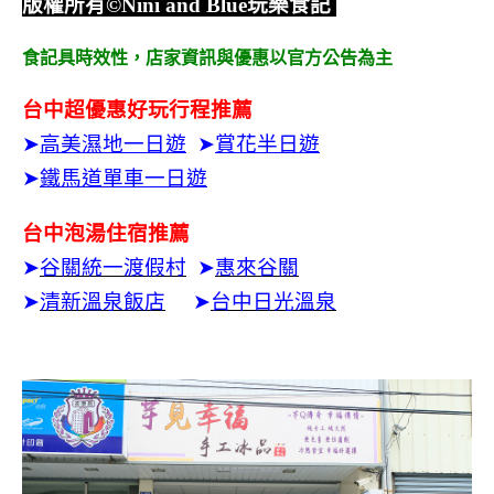
版權所有
©Nini and Blue
玩樂食記
食記具時效性，
店家資訊與優惠以官方公告為主
台中超優惠好玩行程推薦
➤
高美濕地一日遊
➤
賞花半日遊
➤
鐵馬道單車一日遊
台中泡湯住宿推薦
➤
谷關統一渡假村
➤
惠來谷關
➤
清新溫泉飯店
➤
台中日光溫泉