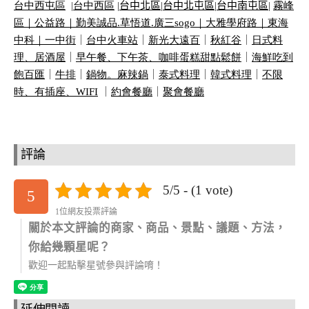
台中西屯區
|
台中西區
|
台中北區
|
台中北屯區
|
台中南屯區
|
霧峰
區｜
公益路｜
勤美誠品
.
草悟道
.
廣三
sogo
｜
大雅學府路｜
東海
中科｜
一中街
｜
台中火車站
｜
新光大遠百
｜
秋紅谷
｜
日式料
理、居酒屋
｜
早午餐、下午茶、咖啡蛋糕甜點鬆餅
｜
海鮮吃到
飽百匯
｜
牛排
｜
鍋物。麻辣鍋
｜
泰式料理
｜
韓式料理
｜
不限
時、有插座、
WIFI
｜
約會餐廳
｜
聚會餐廳
評論
5/5 - (1 vote)
5
1位網友投票評論
關於本文評論的商家、商品、景點、議題、方法，
你給幾顆星呢？
歡迎一起點擊星號參與評論唷！