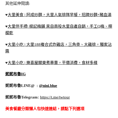
其他延伸閱讀:
♥
大里美食 | 阿成炒麵，大里人氣排隊早餐，招牌炒麵+豬血湯
♥
大里伴手禮| 樑記梅舖 來自南投水里自產自銷，手工Q梅、檸
檬乾
♥
大里小吃 | 大里188複合式炸雞店，三角骨、大雞排，獨家沾
醬
♥
大里小吃 | 樂喜屋關東煮專賣，平價消費，食材多樣
妮妮布魯IG
妮妮布魯LINE@ :
@nini.blue
妮妮布魯Telegram:
https://t.me/twtour
美食餐廳分類懶人包快速連結，請點下列選項