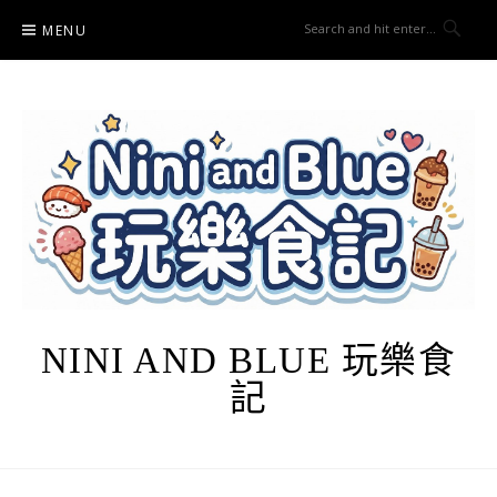
Skip
MENU
to
content
NINI AND BLUE 玩樂食
記