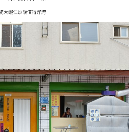
碗大蝦仁炒飯值得浮誇