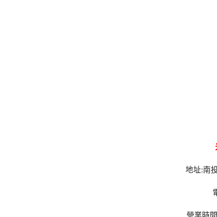
地址:南投
電
營業時間: