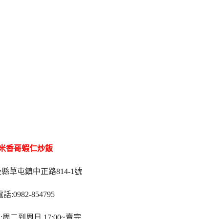
米香哥蝦仁炒飯
縣草屯鎮中正路814-1號
話:0982-854795
周二到周日 17:00~賣完