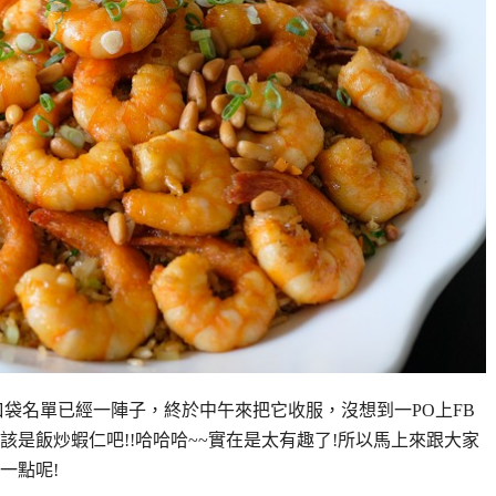
口袋名單已經一陣子，終於中午來把它收服，沒想到一PO上FB
是飯炒蝦仁吧!!哈哈哈~~實在是太有趣了!所以馬上來跟大家
一點呢!