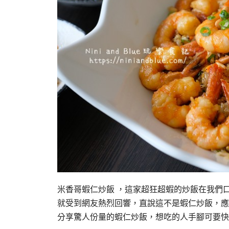
米香哥蝦仁炒飯 ，這家超狂超蝦的炒飯在我們
就受到網友熱烈回響，直說這不是蝦仁炒飯，應該
分享驚人份量的蝦仁炒飯，想吃的人手腳可要快