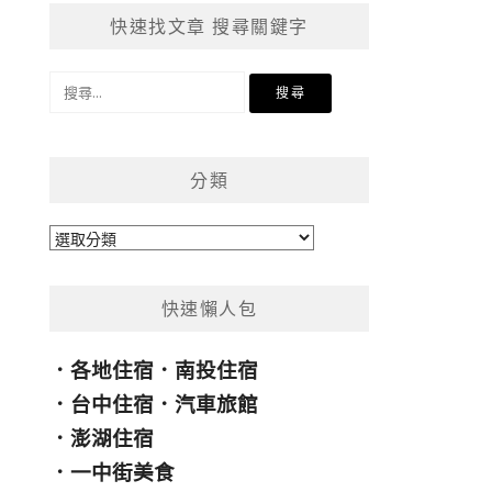
快速找文章 搜尋關鍵字
搜
尋
關
鍵
分類
字:
分
類
快速懶人包
．
各地住宿
．
南投住宿
．
台中住宿
．
汽車旅館
．
澎湖住宿
．
一中街美食