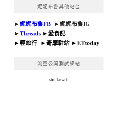
妮妮布魯其他站台
►
妮妮布魯FB
►
妮妮布魯IG
►
Threads
►
愛食記
►
輕旅行
►
奇摩駐站
►
ETtoday
流量公開測試網站
similarweb