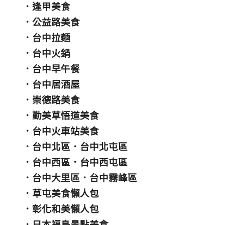
．
逢甲美食
．
公益路美食
．
台中拉麵
．
台中火鍋
．
台中早午餐
．
台中居酒屋
．
崇德路美食
．
勤美草悟道美食
．
台中火車站美食
．
台中北區
．
台中北屯區
．
台中西區
．
台中西屯區
．
台中大里區
．
台中霧峰區
．
草屯美食懶人包
．
彰化和美懶人包
．
日本福島景點美食