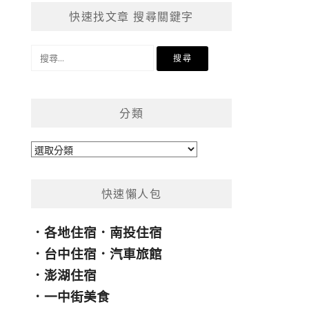
快速找文章 搜尋關鍵字
搜
尋
關
鍵
分類
字:
分
類
快速懶人包
．
各地住宿
．
南投住宿
．
台中住宿
．
汽車旅館
．
澎湖住宿
．
一中街美食