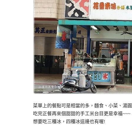
菜單上的餐點可是相當的多，麵食、小菜、湯圓
吃完正餐再來個甜甜的手工米台目更是幸福~~~
想要吃三種冰，四種冰這邊也有喔!