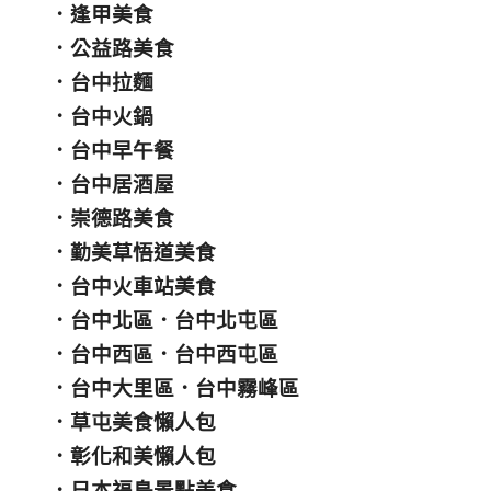
．
逢甲美食
．
公益路美食
．
台中拉麵
．
台中火鍋
．
台中早午餐
．
台中居酒屋
．
崇德路美食
．
勤美草悟道美食
．
台中火車站美食
．
台中北區
．
台中北屯區
．
台中西區
．
台中西屯區
．
台中大里區
．
台中霧峰區
．
草屯美食懶人包
．
彰化和美懶人包
．
日本福島景點美食