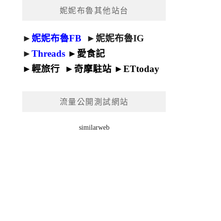
妮妮布魯其他站台
►
妮妮布魯FB
►
妮妮布魯IG
►
Threads
►
愛食記
►
輕旅行
►
奇摩駐站
►
ETtoday
流量公開測試網站
similarweb