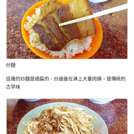
炒麵
這邊的炒麵是細扁的、炒過後在淋上大量肉燥，是傳統的
古早味