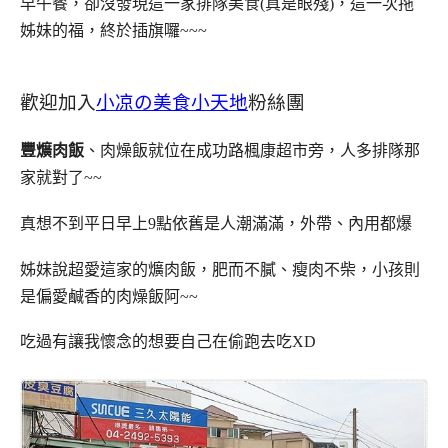
早午餐，卻沒發現這一家排隊美食(真是眼殘)，
這一次拖
姊妹的福，終於插旗囉~~~
歡迎加入
小凉の美食小天地
粉絲團
豐爌肉飯
、肉燥飯就位在成功路楓康超市旁，人多排隊那
家就對了~~
真想不到平日早上9點依舊是人潮滿滿，外帶、內用都爆
姊妹說超愛這家的爌肉飯，肥而不膩、瘦肉不柴，小孩則
是偏愛鹹香的肉燥飯阿~~
吃過有讓我懷念的想要自己在偷跑去吃XD