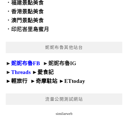
．
福建景點美食
．
香港景點美食
．
澳門景點美食
．
印尼峇里島蜜月
妮妮布魯其他站台
►
妮妮布魯FB
►
妮妮布魯IG
►
Threads
►
愛食記
►
輕旅行
►
奇摩駐站
►
ETtoday
流量公開測試網站
similarweb