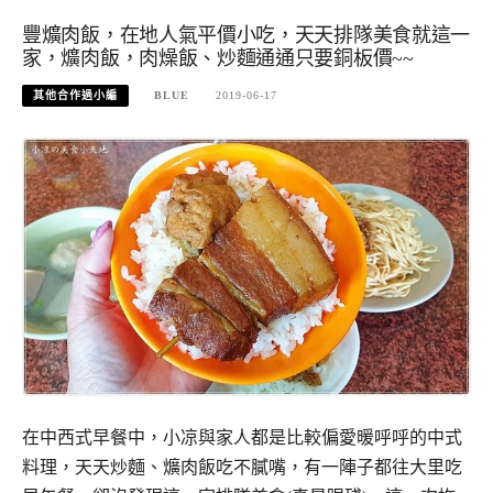
豐爌肉飯，在地人氣平價小吃，天天排隊美食就這一
家，爌肉飯，肉燥飯、炒麵通通只要銅板價~~
其他合作過小編
BLUE
2019-06-17
在中西式早餐中，小凉與家人都是比較偏愛暖呼呼的中式
料理，天天炒麵、爌肉飯吃不膩嘴，
有一陣子都往大里吃