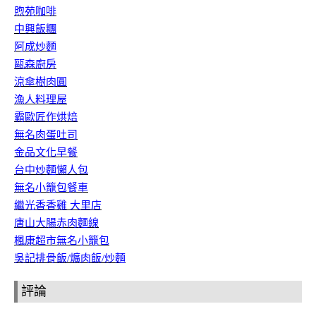
煦苑咖啡
中興飯糰
阿成炒麵
甌森廚房
涼傘樹肉圓
漁人料理屋
霸歐匠作烘焙
無名肉蛋吐司
金品文化早餐
台中炒麵懶人包
無名小籠包餐車
繼光香香雞 大里店
唐山大腸赤肉麵線
楓康超市無名小籠包
吳記排骨飯/爌肉飯/炒麵
評論