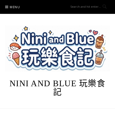
Skip
MENU
to
content
NINI AND BLUE 玩樂食
記