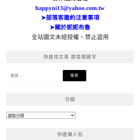
happyni13@yahoo.com.tw
➤部落客邀約注意事項
➤關於妮妮布魯
全站圖文未經授權，禁止盜用
快速找文章 搜尋關鍵字
搜
尋
關
鍵
分類
字:
分
類
快速懶人包