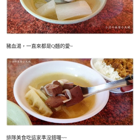
豬血湯，一直來都是Q麵的愛~
排隊美食吃這家準沒錯囉~~