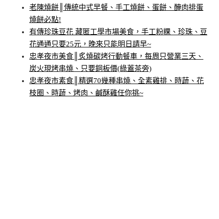
老陳燒餅║傳統中式早餐、手工燒餅、蛋餅、醃肉排蛋
燒餅必點!
有傳珍珠豆花 藏匿工學市場美食，手工粉粿、珍珠、豆
花通通只要25元，晚來只能明日請早~
忠孝夜市美食║炙燒碳烤行動餐車，每周只營業三天、
炭火現烤串燒、只要銅板價(綠蓋茶旁)
忠孝夜市素食║精選70幾種串燒、全素雞排、時蔬、花
枝圈、時蔬、烤肉、鹹酥雞任你挑~