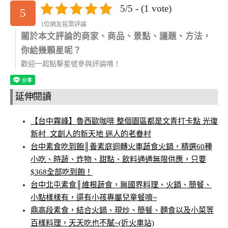
5/5 - (1 vote)
5
1位網友投票評論
關於本文評論的商家、商品、景點、議題、方法，
你給幾顆星呢？
歡迎一起點擊星號參與評論唷！
延伸閱讀
【台中霧峰】魯西歐咖啡 整個園區都是文青打卡點 光復
新村_文創人的新天地 迷人的老眷村
台中素食吃到飽║養素庭迴轉火車蔬食火鍋，精選60種
小吃、時蔬、炸物、甜點、飲料通通無限供應，只要
$368全部吃到飽！
台中北屯素食║維根蔬食，無國界料理、火鍋、簡餐、
小點樣樣有，還有小孩專屬兒童餐唷~
鼎高段素食，結合火鍋、現炒、簡餐、麵食以及小菜等
百樣料理，天天吃也不膩~(近火車站)