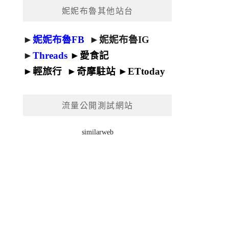
妮妮布魯其他站台
►
妮妮布魯FB
►
妮妮布魯IG
►
Threads
►
愛食記
►
輕旅行
►
奇摩駐站
►
ETtoday
流量公開測試網站
similarweb