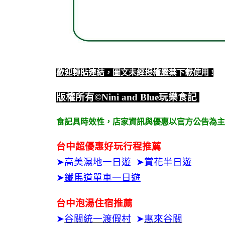
歡迎轉貼連結，圖文未經授權嚴禁下載使用
!
版權所有
©Nini and Blue
玩樂食記
食記具時效性，
店家資訊與優惠以官方公告為主
台中超優惠好玩行程推薦
➤
高美濕地一日遊
➤
賞花半日遊
➤
鐵馬道單車一日遊
台中泡湯住宿推薦
➤
谷關統一渡假村
➤
惠來谷關