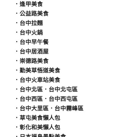
．
逢甲美食
．
公益路美食
．
台中拉麵
．
台中火鍋
．
台中早午餐
．
台中居酒屋
．
崇德路美食
．
勤美草悟道美食
．
台中火車站美食
．
台中北區
．
台中北屯區
．
台中西區
．
台中西屯區
．
台中大里區
．
台中霧峰區
．
草屯美食懶人包
．
彰化和美懶人包
．
日本福島景點美食