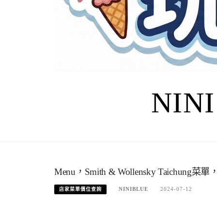
NIN
Menu，Smith & Wollensky Taic
NINIBLUE
2024-07-12
店家菜單價位查詢