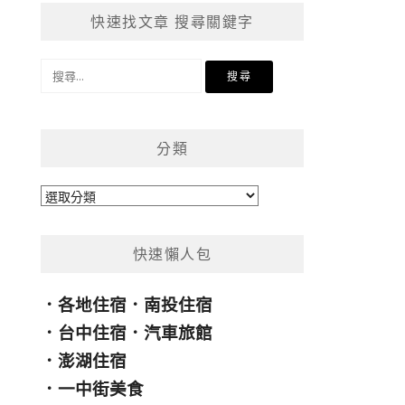
快速找文章 搜尋關鍵字
搜
尋
關
鍵
分類
字:
分
類
快速懶人包
．
各地住宿
．
南投住宿
．
台中住宿
．
汽車旅館
．
澎湖住宿
．
一中街美食