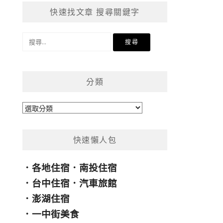
快速找文章 搜尋關鍵字
搜
尋
關
鍵
分類
字:
分
類
快速懶人包
．
各地住宿
．
南投住宿
．
台中住宿
．
汽車旅館
．
澎湖住宿
．
一中街美食