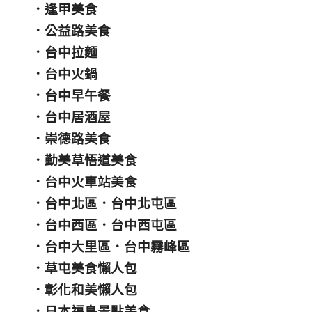
．
逢甲美食
．
公益路美食
．
台中拉麵
．
台中火鍋
．
台中早午餐
．
台中居酒屋
．
崇德路美食
．
勤美草悟道美食
．
台中火車站美食
．
台中北區
．
台中北屯區
．
台中西區
．
台中西屯區
．
台中大里區
．
台中霧峰區
．
草屯美食懶人包
．
彰化和美懶人包
．
日本福島景點美食