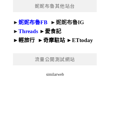
妮妮布魯其他站台
►
妮妮布魯FB
►
妮妮布魯IG
►
Threads
►
愛食記
►
輕旅行
►
奇摩駐站
►
ETtoday
流量公開測試網站
similarweb